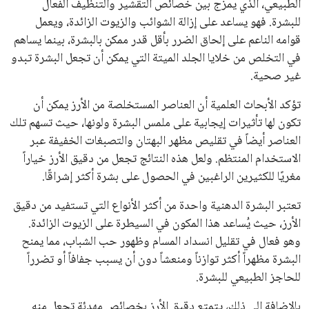
الطبيعي، الذي يمزج بين خصائص التقشير والتنظيف الفعال
للبشرة. فهو يساعد على إزالة الشوائب والزيوت الزائدة، ويعمل
قوامه الناعم على إلحاق الضرر بأقل قدر ممكن بالبشرة، بينما يساهم
في التخلص من خلايا الجلد الميتة التي يمكن أن تجعل البشرة تبدو
غير صحية.
تؤكد الأبحاث العلمية أن العناصر المستخلصة من الأرز يمكن أن
تكون لها تأثيرات إيجابية على ملمس البشرة ولونها، حيث تسهم تلك
العناصر أيضاً في تقليص مظهر البهتان والتصبغات الخفيفة عبر
الاستخدام المنتظم. ولعل هذه النتائج تجعل من دقيق الأرز خياراً
مغريًا للكثيرين الراغبين في الحصول على بشرة أكثر إشراقًا.
تعتبر البشرة الدهنية واحدة من أكثر الأنواع التي تستفيد من دقيق
الأرز، حيث يُساعد هذا المكون في السيطرة على الزيوت الزائدة.
وهو فعال في تقليل انسداد المسام وظهور حب الشباب، مما يمنح
البشرة مظهراً أكثر توازناً ومنعشاً دون أن يسبب جفافاً أو تضرراً
للحاجز الطبيعي للبشرة.
بالإضافة إلى ذلك، يتمتع دقيق الأرز بخصائص مهدئة تجعل منه