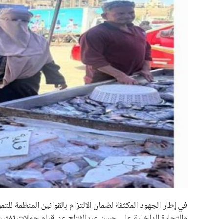
علوم وتكنولوجيا
المرأة والجمال
حوادث
محافظات
في إطار الجهود المكثفة لضمان الالتزام بالقوانين المنظمة للت
والتجارة الداخلية علي حسن عبدالفتاح عن قيام حملات تفتيش