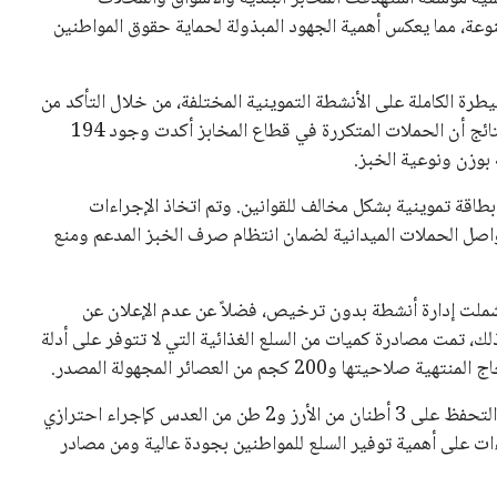
فرت هذه الحملات عن ضبط 288 مخالفة متنوعة، مما يعكس أهمية الجهود المبذولة لحماية حقوق المواطنين
رة الكاملة على الأنشطة التموينية المختلفة، من خلال التأكد من
التزام المخابز والأسواق بالقوانين المعمول بها. وقد أظهرت النتائج أن الحملات المتكررة في قطاع المخابز أكدت وجود 194
 بوزن ونوعية الخبز.
من بين المخالفات البارزة التي تم رصدها، تتضمن تجميع 87 بطاقة تموينية بشكل مخالف للقوانين. وتم اتخاذ الإجراءات
تتواصل الحملات الميدانية لضمان انتظام صرف الخبز المدعم ومنع
تم الكشف عن 81 مخالفة تموينية شملت إدارة أنشطة بدون ترخيص، فضلاً عن عدم الإعلان عن
ذلك، تمت مصادرة كميات من السلع الغذائية التي لا تتوفر على أدلة
كما تم التعامل مع كميات كبيرة من الأرز والعدس، حيث جرى التحفظ على 3 أطنان من الأرز و2 طن من العدس كإجراء احترازي
راءات على أهمية توفير السلع للمواطنين بجودة عالية ومن مصادر