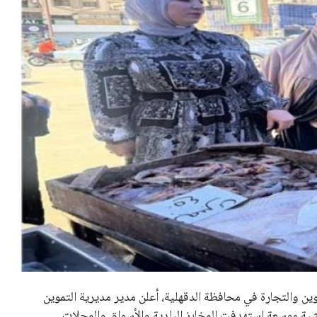
موين والتجارة في محافظة الدقهلية، أعلن مدير مديرية التموين
ية موسعة استهدفت المخابز البلدية والأسواق والمحلات