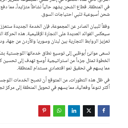
في المنطقة. قطاع الشحن يشهد حالياً نشاطاً متزايداً، مما دف
شحن أسبوعية تلبي احتياجات السوق.
وفقاً للبيان الصادر عن المجموعة، فإن الخدمة الجديدة ستعزز 
سيعكس الفوائد العديدة على التجارة الإقليمية. هذه الحركة ال
تعزيز الروابط التجارية بين لبنان وسوريا والأردن من جهة،
تسعى موانئ أبوظبي إلى توسيع نطاق خدماتها اللوجستية بشكل
الخطوة تمثل جزءاً من استراتيجية أوسع تهدف إلى تحسين كفا
مما يسهم في تحقيق نمو اقتصادي مستدام للمنطقة.
في ظل هذه التطورات، من المتوقع أن تصبح الخدمات اللوجستية
أكثر تنوعاً وفعالية، مما يسهم في تحويل المنطقة إلى مركز ت