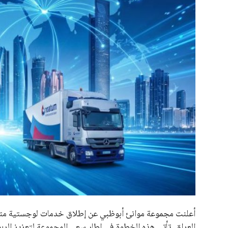
علوم وتكنولوجيا
المرأة والجمال
حوادث
محافظات
أعلنت مجموعة موانئ أبوظبي عن إطلاق خدمات لوجستية متكام
العراق. تأتي هذه الخطوة في إطار سعي المجموعة لتعزيز الرب