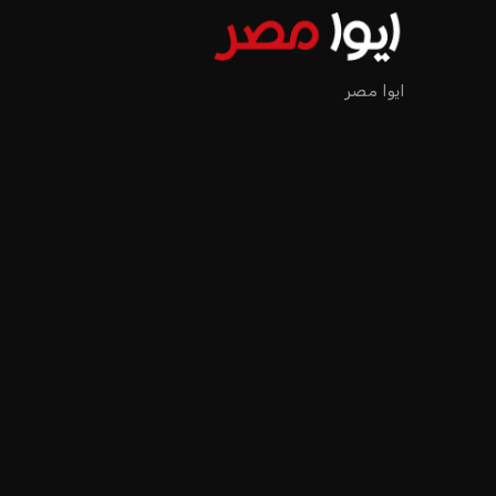
إنفانتينو يخطو نحو ولاية را
عمر إبراهيم
منذ 18 أيام