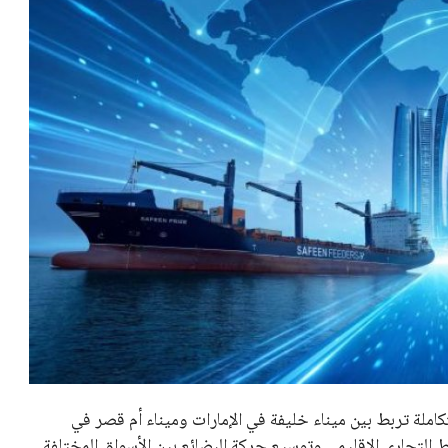
لة تربط بين ميناء خليفة في الإمارات وميناء أم قصر في
ط التجاري الإقليمي وتوسيع حركة البضائع بين الأسواق المختلفة