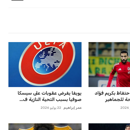
حتفاظ بكريم فؤاد
يويفا يفرض عقوبات على سيسكا
ة للجماهير
صوفيا بسبب التحية النازية ف...
عمر إبراهيم
22 يوليو 2026