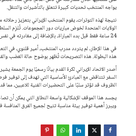
يواجه المنتخب تحديات كبيرة تتعلق بالتأشيرات والتنقل.
نتيجة لهذه التوترات، يقوم المنتخب الإيراني بتعزيز رحلاته م
الولايات المتحدة لخوض مباريات دور المجموعات. تُلزِم السلط
24 ساعة فقط قبل بدء المباراة، بالإضافة إلى مغادرته في نفس اليوم، مما يزيد من صعوبة التحضير والاستعداد للمباريات.
في هذا الإطار، لم يتردد مدرب المنتخب، أمير قلنوي، في التع
هذه البطولة. هذه التصريحات تُظهر بوضوح حالة الغضب والقلق ال
أصدر الاتحاد الإيراني لكرة القدم بيانًا رسميًا يوم الجمعة يشي
السفر تتناقض مع المبادئ الأساسية التي تهدف إلى توفير فرص 
الظروف قد تؤثر سلبًا على التحضيرات الفنية للاعبين، مما قد
يجسد هذا الموقف الإشكالية واسعة النطاق التي يمكن أن تصاح
ويبرز أهمية توفير بيئة مناسبة تتيح لجميع الفرق المنافسة فرص