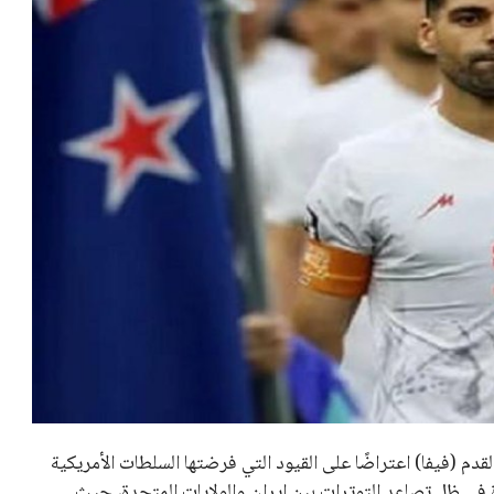
قدم (فيفا) اعتراضًا على القيود التي فرضتها السلطات الأمريكية
 في ظل تصاعد التوترات بين إيران والولايات المتحدة، حيث