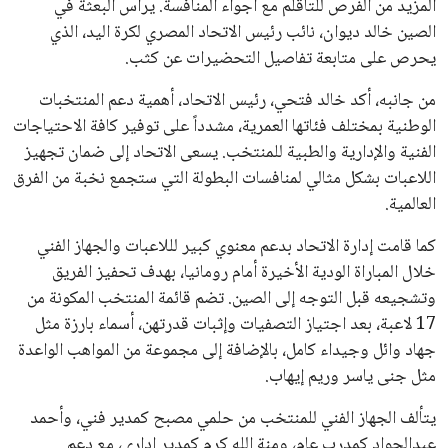
المزيد من الفرص للتأقلم مع أجواء المنافسة. يرأس البعثة في
الصين خالد ديوان، نائب رئيس الاتحاد المصري لكرة اليد، الذي
يحرص على متابعة تفاصيل التحضيرات عن كثب.
من جانبه، أكد خالد فتحي، رئيس الاتحاد، أهمية دعم المنتخبات
الوطنية بمختلف فئاتها العمرية، مشدداً على توفير كافة الاحتياجات
الفنية والإدارية والطبية للمنتخب. يسعى الاتحاد إلى ضمان تجهيز
اللاعبات بشكل مثالي لمنافسات البطولة التي ستجمع نخبة من الفرق
العالمية.
كما قامت إدارة الاتحاد بدعم معنوي كبير لللاعبات والجهاز الفني
خلال المباراة الودية الأخيرة أمام رومانيا، بهدف تحفيز الفريق
وتشجيعه قبل التوجه إلى الصين. تضم قائمة المنتخب المكونة من
17 لاعبة، بعد اجتياز التصفيات وإثبات قدرتهن، أسماء بارزة مثل
جهاد وائل وجيداء كامل، بالإضافة إلى مجموعة من المواهب الواعدة
مثل جنى ياسر وريم إيهاب.
يتألف الجهاز الفني للمنتخب من حلمي مصبح كمدير فني، وأحمد
عبدالجواد كمدرب عام، ومنة الله كرم كمدير إداري، مع دعم