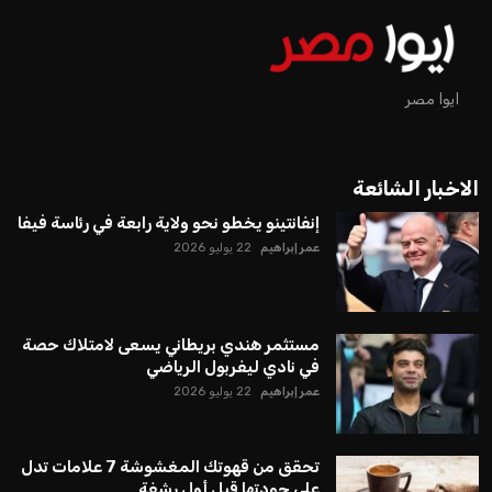
عمر إبراهيم
منذ 16 أيام
يبدو أن السويسري جياني إنفانتينو في طريقه للاحتفاظ بمنصبه
كرئيس للاتحاد الدولي لكرة القدم “فيفا” لفترة رابعة، بعد أن حصل
على تأييد واسع من أكثر من 200 اتحاد وطني من أصل 211 في