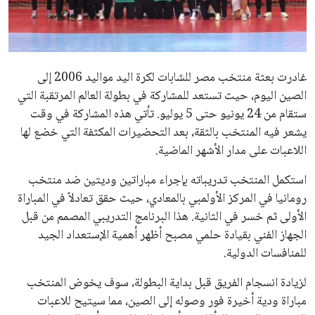
علوم وتكنولوجيا
المرأة والجمال
غادرت بعثة منتخب مصر للشابات لكرة اليد مواليد 2006 إلى
حوادث
الصين اليوم، حيث تستعد للمشاركة في بطولة العالم المرتقبة التي
ستقام من 24 يونيو حتى 5 يوليو. تأتي هذه المشاركة في وقت
محافظات
يشعر فيه المنتخب بالثقة، بعد التحضيرات المكثفة التي خضع لها
اللاعبات على مدار الأشهر الماضية.
استكمل المنتخب تدريباته بإجراء مباراتين وديتين ضد منتخب
رومانيا في المركز الأولمبي بالمعادي، حيث حقق تعادلاً في المباراة
الأولى ثم خسر في الثانية. هذا البرنامج التدريبي المصمم من قبل
الجهاز الفني بقيادة حلمي مصبح أظهر أهمية الإستعداد الجيد
للمنافسات الدولية.
لزيادة انسجام الفريق قبل بداية البطولة، سوف يخوض المنتخب
مباراة ودية أخيرة فور وصوله إلى الصين، مما سيتيح للاعبات