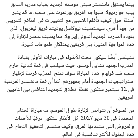
يبدو أن السويسري جياني إنفانتينو في طريقه للاحتفاظ بمنصبه
كرئيس للاتحاد الدولي لكرة القدم “فيفا” لفترة رابعة، بعد أن حصل
على تأييد واسع من أكثر من 200 اتحاد وطني من أصل 211 في
الجمعية العمومية. مما يعزز فرصته للفوز في الانتخابات المقررة عام
2027، ويجعله المرشح الأكثر حظًا حتى الآن.