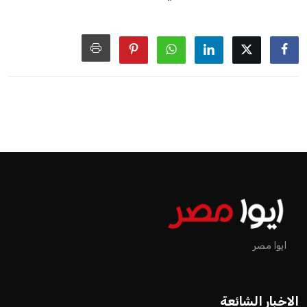
هذا الدعم الواسع يأتي على الرغم من الانتقادات التي وجهت
لإنفانتينو في الآونة الأخيرة. حتى الآن، لم يتقدم أي مرشح منافس
في السباق الانتخابي، ولم تتمكن الأصوات المعارضة من التوصل إلى
اسم يوازن موقف إنفانتينو، قبل انتهاء فترة الترشح في نوفمبر
المقبل.
يعتمد إنفانتينو على قاعدة دعم قوية من الاتحادات القارية المختلفة،
بما في ذلك الاتحاد الأفريقي والآسيوي، بالإضافة إلى دعم غالبية
اتحادات أمريكا الجنوبية والكونكاكاف. وقد ساهمت مجموعة من
القرارات التي اتخذها في زيادة الموارد المالية لهذه الاتحادات، فضلاً
عن رفع عدد الفرق المشاركة في كأس العالم، وإطلاق بطولات دولية
جديدة تحت مظلة “فيفا”.
على الجانب الآخر، تتركز المعارضة بشكل ملحوظ داخل القارة
الأوروبية، حيث ارتفعت حدة الانتقادات الموجهة إلى إنفانتينو
بسبب التوسع المستمر في البطولات الدولية وأثر ذلك على الجدول
الزمني للمسابقات المحلية. وقد دعا رئيس رابطة الدوري الإسباني،
خافيير تيباس، إلى تنحّي إنفانتينو، معتبراً أن سياساته تضر بصناعة