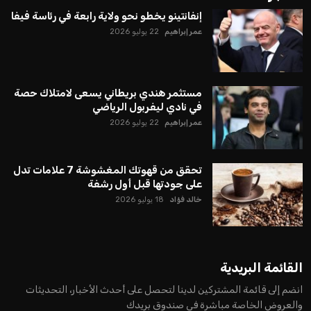
كرة القدم وتزيد من ضغوط المباريات.
على الرغم من هذه الانتقادات، تشير التوقعات إلى أن إنفانتينو
يمتلك فرصًا كبيرة للفوز بولاية جديدة، خصوصًا في ظل غياب
منافس قوي يتمتع بإجماع داخل الأسرة الكروية الدولية. هذا يعزز
من فرص استمراره في قيادة “فيفا” حتى عام 2031.