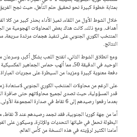
يبدو أن السويسري جياني إنفانتينو في طريقه للاحتفاظ بمنصبه
المقررة عام 2027، ويجعله المرشح الأكثر حظًا حتى الآن.
هذا الدعم الواسع يأتي على الرغم من الانتقادات التي وجهت لإ
في السباق الانتخابي، ولم تتمكن الأصوات المعارضة من التوصل
نوفمبر المقبل.
يعتمد إنفانتينو على قاعدة دعم قوية من الاتحادات القارية المخ
غالبية اتحادات أمريكا الجنوبية والكونكاكاف. وقد ساهمت مجمو
الاتحادات، فضلاً عن رفع عدد الفرق المشاركة في كأس العالم
على الجانب الآخر، تتركز المعارضة بشكل ملحوظ داخل القارة ا
بسبب التوسع المستمر في البطولات الدولية وأثر ذلك على الج
الإسباني، خافيير تيباس، إلى تنحّي إنفانتينو، معتبراً أن سي
على الرغم من هذه الانتقادات، تشير التوقعات إلى أن إنفانتين
منافس قوي يتمتع بإجماع داخل الأسرة الكروية الدولية. هذا يع