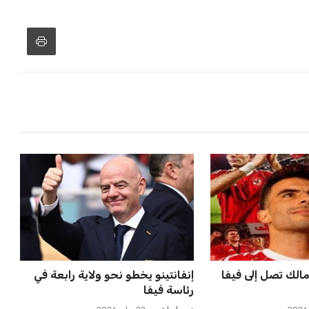
لتكثيف مباريات
مورينيو يتخذ قراراً حاسماً بشأن
 مواهب جديدة...
مستقبل جونزالو جارسيا ف...