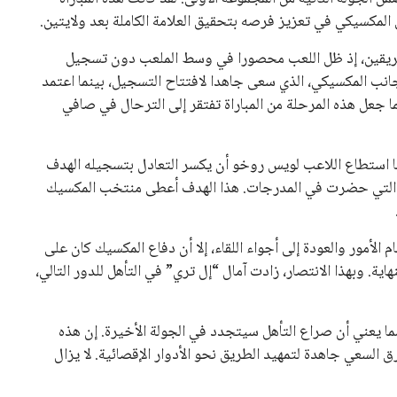
 كرئيس للاتحاد الدولي لكرة القدم “فيفا” لفترة رابعة، بعد أن
حصل على تأييد واسع من أكثر من 200 اتحاد وطني من أصل 211 في الجمعية العمومية. مما يعزز فرصته للفوز في الانتخابات
نفانتينو في الآونة الأخيرة. حتى الآن، لم يتقدم أي مرشح منافس
 إلى اسم يوازن موقف إنفانتينو، قبل انتهاء فترة الترشح في
تلفة، بما في ذلك الاتحاد الأفريقي والآسيوي، بالإضافة إلى دعم
عة من القرارات التي اتخذها في زيادة الموارد المالية لهذه
، وإطلاق بطولات دولية جديدة تحت مظلة “فيفا”.
لأوروبية، حيث ارتفعت حدة الانتقادات الموجهة إلى إنفانتينو
دول الزمني للمسابقات المحلية. وقد دعا رئيس رابطة الدوري
اساته تضر بصناعة كرة القدم وتزيد من ضغوط المباريات.
و يمتلك فرصًا كبيرة للفوز بولاية جديدة، خصوصًا في ظل غياب
زز من فرص استمراره في قيادة “فيفا” حتى عام 2031.