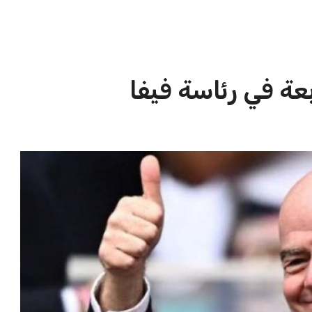
الاخبار الشائعة
ا
إنفانتينو يخطو نحو ولاية رابعة في
ا
رئاسة فيفا
ا
عمر إبراهيم
22 يوليو 2026
مستثمر هندي بريطاني يسعى لامتلاك
حصة في نادي ليفربول الرياضي
عمر إبراهيم
22 يوليو 2026
تحقق من قهوتك المغشوشة 7 علامات
تدل على جودتها قبل أول رشفة