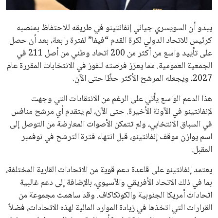
مستثمر هندي بريطاني يسعى لامتلاك حصة
في نادي ليفربول الرياضي
عمر إبراهيم
22 يوليو 2026
تحقق من قهوتك المغشوشة 7 علامات تدل
على جودتها قبل أول رشفة
خالد فؤاد
18 يوليو 2026
القائمة البريدية
انضم إلى قائمة المشتركين لدينا لتحصل على أحدث الأخبار، التحديثات
والعروض الخاصة مباشرة في صندوق بريدك
اشتراك