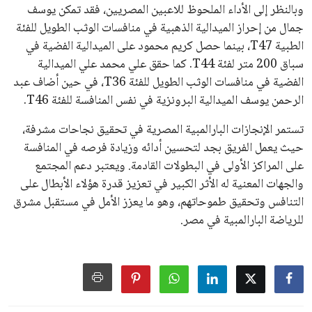
جديدة تحت مظلة “فيفا”.
على الجانب الآخر، تتركز المعارضة بشكل ملحوظ داخل القارة
الأوروبية، حيث ارتفعت حدة الانتقادات الموجهة إلى إنفانتينو
بسبب التوسع المستمر في البطولات الدولية وأثر ذلك على الجدول
الزمني للمسابقات المحلية. وقد دعا رئيس رابطة الدوري الإسباني،
خافيير تيباس، إلى تنحّي إنفانتينو، معتبراً أن سياساته تضر بصناعة
كرة القدم وتزيد من ضغوط المباريات.
على الرغم من هذه الانتقادات، تشير التوقعات إلى أن إنفانتينو
يمتلك فرصًا كبيرة للفوز بولاية جديدة، خصوصًا في ظل غياب
منافس قوي يتمتع بإجماع داخل الأسرة الكروية الدولية. هذا يعزز
من فرص استمراره في قيادة “فيفا” حتى عام 2031.