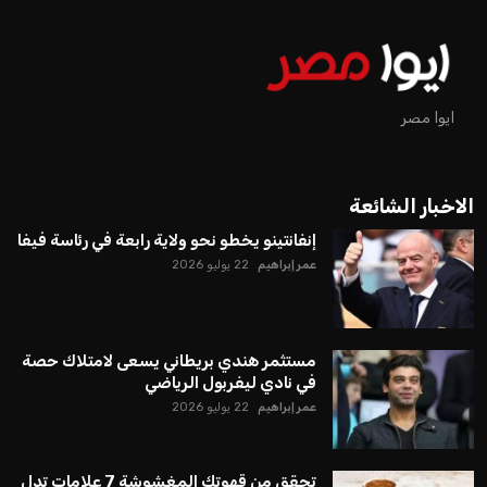
رئاسة فيفا
عمر إبراهيم
منذ 16 أيام
يبدو أن السويسري جياني إنفانتينو في طريقه للاحتفاظ بمنصبه
كرئيس للاتحاد الدولي لكرة القدم “فيفا” لفترة رابعة، بعد أن حصل