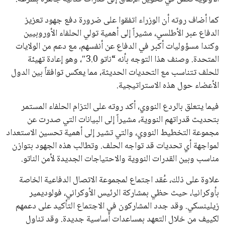
كما أضاف روته أن الوزراء اتفقوا على ضرورة دفع جهود تعزيز
الدفاع عبر الأطلسي، مشيراً إلى أهمية تولي الحلفاء الأوروبيين
وكندا مسؤوليات أكبر في الدفاع عن أنفسهم، مع دعم من الولايات
المتحدة. وصنف هذا التوجه بأنه “ناتو 3.0″، وهو إعادة تهيئة
للحلف تتناسب مع التحديات الحديثة، مما يعكس توافقاً بين الدول
الأعضاء حول هذه الاستراتيجية.
فيما يتعلق بالردع النووي، أكد روته على التزام الحلفاء المستمر
بتحديث قدراتهم النووية، مشيراً إلى البيانات التي صدرت عن
مجموعة التخطيط النووي، والتي تشير إلى أهمية تحسين الاستعداد
لمواجهة أي تحديات قد تواجه الحلف. وتطالب هذه الجهود بتوازن
مناسب وبين القدرات النووية والاحتياجات الجديدة لأمن الناتو.
علاوة على ذلك، عُقد اجتماع لمجموعة الاتصال الدفاعية الخاصة
بأوكرانيا، حيث حظي بمشاركة الرئيس الأوكراني، فولوديمير
زيلينسكي. وقد جدد المشاركون في الاجتماع التأكيد على دعمهم
لكييف من خلال التعهد بمساعدات أساسية جديدة. وقد تناول