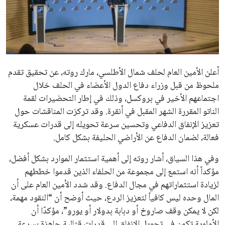
علوم وتكنولوجيا
المرأة والجمال
حوادث
أعلن الأمين العام لحلف شمال الأطلسي، مارك روته، عن تحقيق تقدم
ملحوظ من قبل وزراء دفاع الدول الأعضاء في الحلف خلال
محافظات
اجتماعهم الأخير في بروكسل، وذلك في إطار التحضيرات لقمة
الناتو المقررة الشهر المقبل في أنقرة. وقد تركزت المناقشات حول
تعزيز الإنفاق الدفاعي وتحسين سرعة تحويله إلى قدرات عسكرية
فعالة، لضمان الدفاع عن الأراضي الحليفة بشكل كامل.
وفي هذا السياق، أشار روته إلى أهمية استثمار الموارد بشكل أفضل،
مؤكداً أنه استمع إلى مجموعة من الحلفاء الذين قدموا خططهم
لزيادة استثماراتهم في مجال الدفاع. وقد شدد الأمين العام على أن
المال وحده ليس كافياً لتعزيز الردع، حيث أوضح أن “النقود مهمة،
لكن لا يمكن وقف صاروخ أو دبابة بدولار أو يورو”، مؤكدًا أن
الأولوية تكمن في تحويل الإنفاق إلى قدرات قتالية جاهزة بسرعة.