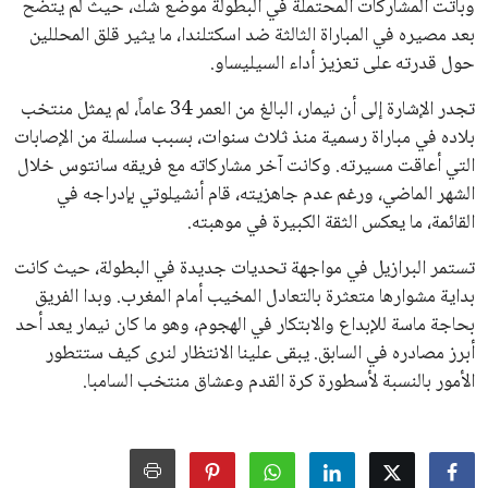
القرارات التي اتخذها في زيادة الموارد المالية لهذه الاتحادات، فضلاً
عن رفع عدد الفرق المشاركة في كأس العالم، وإطلاق بطولات دولية
جديدة تحت مظلة “فيفا”.
على الجانب الآخر، تتركز المعارضة بشكل ملحوظ داخل القارة
الأوروبية، حيث ارتفعت حدة الانتقادات الموجهة إلى إنفانتينو
بسبب التوسع المستمر في البطولات الدولية وأثر ذلك على الجدول
الزمني للمسابقات المحلية. وقد دعا رئيس رابطة الدوري الإسباني،
خافيير تيباس، إلى تنحّي إنفانتينو، معتبراً أن سياساته تضر بصناعة
كرة القدم وتزيد من ضغوط المباريات.
على الرغم من هذه الانتقادات، تشير التوقعات إلى أن إنفانتينو
يمتلك فرصًا كبيرة للفوز بولاية جديدة، خصوصًا في ظل غياب
منافس قوي يتمتع بإجماع داخل الأسرة الكروية الدولية. هذا يعزز
من فرص استمراره في قيادة “فيفا” حتى عام 2031.