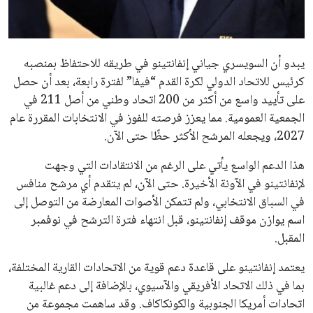
مستثمر هندي بريطاني يسعى لامتلاك حصة
في نادي ليفربول الرياضي
عمر إبراهيم
22 يوليو 2026
تحقق من قهوتك المغشوشة 7 علامات تدل
على جودتها قبل أول رشفة
خالد فؤاد
18 يوليو 2026
القائمة البريدية
انضم إلى قائمة المشتركين لدينا لتحصل على أحدث الأخبار، التحديثات
والعروض الخاصة مباشرة في صندوق بريدك
اشتراك