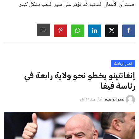
من فرص استمراره في قيادة “فيفا” حتى عام 2031.
ايوا مصر