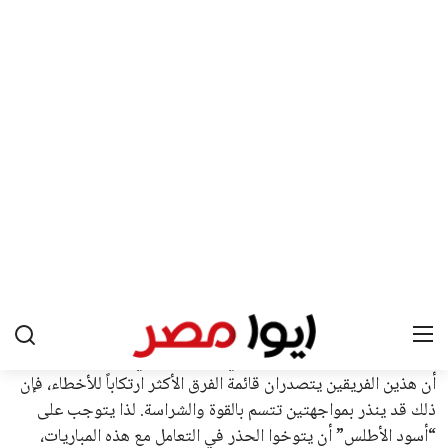
يعتمد إنفانتينو على قاعدة دعم قوية من الاتحادات القارية المختلفة،
بما في ذلك الاتحاد الأفريقي والآسيوي، بالإضافة إلى دعم غالبية
اتحادات أمريكا الجنوبية والكونكاكاف. وقد ساهمت مجموعة من
القرارات التي اتخذها في زيادة الموارد المالية لهذه الاتحادات، فضلاً
عن رفع عدد الفرق المشاركة في كأس العالم، وإطلاق بطولات دولية
جديدة تحت مظلة “فيفا”.
على الجانب الآخر، تتركز المعارضة بشكل ملحوظ داخل القارة
الأوروبية، حيث ارتفعت حدة الانتقادات الموجهة إلى إنفانتينو
بسبب التوسع المستمر في البطولات الدولية وأثر ذلك على الجدول
الزمني للمسابقات المحلية. وقد دعا رئيس رابطة الدوري الإسباني،
خافيير تيباس، إلى تنحّي إنفانتينو، معتبراً أن سياساته تضر بصناعة
كرة القدم وتزيد من ضغوط المباريات.
على الرغم من هذه الانتقادات، تشير التوقعات إلى أن إنفانتينو
يمتلك فرصًا كبيرة للفوز بولاية جديدة، خصوصًا في ظل غياب
منافس قوي يتمتع بإجماع داخل الأسرة الكروية الدولية. هذا يعزز