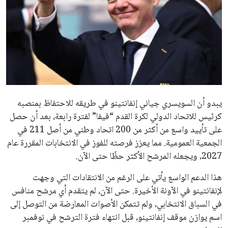
الاخبار الشائعة
إنفانتينو يخطو نحو ولاية رابعة في رئاسة فيفا
عمر إبراهيم
22 يوليو 2026
مستثمر هندي بريطاني يسعى لامتلاك حصة
في نادي ليفربول الرياضي
عمر إبراهيم
22 يوليو 2026
تحقق من قهوتك المغشوشة 7 علامات تدل
على جودتها قبل أول رشفة
خالد فؤاد
18 يوليو 2026
القائمة البريدية
انضم إلى قائمة المشتركين لدينا لتحصل على أحدث الأخبار، التحديثات