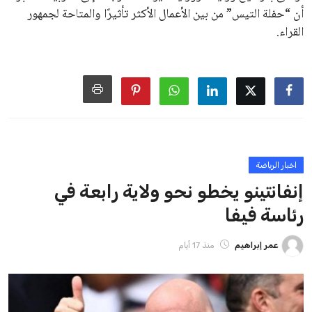
منافس قوي يتمتع بإجماع داخل الأسرة الكروية الدولية. هذا يعزز
من فرص استمراره في قيادة “فيفا” حتى عام 2031.
ايوا مصر