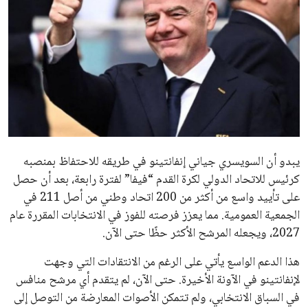
الاخبار الشائعة
إنفانتينو يخطو نحو ولاية رابعة في رئاسة فيفا
عمر إبراهيم
22 يوليو 2026
مستثمر هندي بريطاني يسعى لامتلاك حصة
في نادي ليفربول الرياضي
عمر إبراهيم
22 يوليو 2026
تحقق من قهوتك المغشوشة 7 علامات تدل
على جودتها قبل أول رشفة
خالد فؤاد
18 يوليو 2026
القائمة البريدية