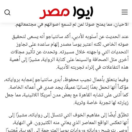
اسم يوازن موقف إنفانتينو، قبل انتهاء فترة الترشح في نوفمبر
المقبل.
يعتمد إنفانتينو على قاعدة دعم قوية من الاتحادات القارية المختلفة،
بما في ذلك الاتحاد الأفريقي والآسيوي، بالإضافة إلى دعم غالبية
اتحادات أمريكا الجنوبية والكونكاكاف. وقد ساهمت مجموعة من
القرارات التي اتخذها في زيادة الموارد المالية لهذه الاتحادات، فضلاً
عن رفع عدد الفرق المشاركة في كأس العالم، وإطلاق بطولات دولية
جديدة تحت مظلة “فيفا”.
على الجانب الآخر، تتركز المعارضة بشكل ملحوظ داخل القارة
الأوروبية، حيث ارتفعت حدة الانتقادات الموجهة إلى إنفانتينو
بسبب التوسع المستمر في البطولات الدولية وأثر ذلك على الجدول
الزمني للمسابقات المحلية. وقد دعا رئيس رابطة الدوري الإسباني،
خافيير تيباس، إلى تنحّي إنفانتينو، معتبراً أن سياساته تضر بصناعة
كرة القدم وتزيد من ضغوط المباريات.
على الرغم من هذه الانتقادات، تشير التوقعات إلى أن إنفانتينو
يمتلك فرصًا كبيرة للفوز بولاية جديدة، خصوصًا في ظل غياب