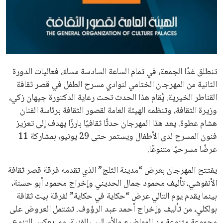
علوم وتكنولوجيا
المرأة والجمال
حوادث
تنطلق غدًا الجمعة، في تمام الساعة السادسة مساءً، فعاليات الدورة
الثانية من المهرجان الختامي لنوادي مسرح الطفل في قصر ثقافة
محافظات
القناطر الخيرية. يُقام هذا الحدث تحت رعاية الدكتورة جيهان زكي،
وزيرة الثقافة، وتنظمه الهيئة العامة لقصور الثقافة برئاسة الفنان
هشام عطوة. يعد هذا المهرجان حدثًا ثقافيًا بارزًا يهدف إلى تعزيز
فنون المسرح لدى الأطفال ويستمر حتى 29 يونيو، بمشاركة 11
عرضًا مسرحيًا متنوعًا.
يفتتح المهرجان بعرض “مدينة الثلج” الذي تقدمه فرقة قصر ثقافة
الأنفوشي، تأليف محمود جمال الحديني وإخراج محمود أبو حسنة،
بينما يقدم يوم التالي عرض “حكاية في حكاية” لفرقة بيت ثقافة
بولكلي، من تأليف وإخراج أحمد عبد الرؤوف. تشتمل العروض على
مجموعة متنوعة من المواضيع والأساليب الفنية، مما يعكس التنوع