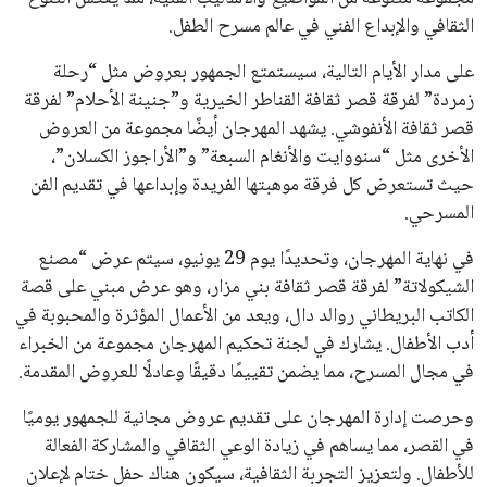
الثقافي والإبداع الفني في عالم مسرح الطفل.
على مدار الأيام التالية، سيستمتع الجمهور بعروض مثل “رحلة
زمردة” لفرقة قصر ثقافة القناطر الخيرية و”جنينة الأحلام” لفرقة
قصر ثقافة الأنفوشي. يشهد المهرجان أيضًا مجموعة من العروض
الأخرى مثل “سنووايت والأنغام السبعة” و”الأراجوز الكسلان”،
حيث تستعرض كل فرقة موهبتها الفريدة وإبداعها في تقديم الفن
المسرحي.
في نهاية المهرجان، وتحديدًا يوم 29 يونيو، سيتم عرض “مصنع
الشيكولاتة” لفرقة قصر ثقافة بني مزار، وهو عرض مبني على قصة
الكاتب البريطاني روالد دال، ويعد من الأعمال المؤثرة والمحبوبة في
أدب الأطفال. يشارك في لجنة تحكيم المهرجان مجموعة من الخبراء
في مجال المسرح، مما يضمن تقييمًا دقيقًا وعادلًا للعروض المقدمة.
وحرصت إدارة المهرجان على تقديم عروض مجانية للجمهور يوميًا
في القصر، مما يساهم في زيادة الوعي الثقافي والمشاركة الفعالة
للأطفال. ولتعزيز التجربة الثقافية، سيكون هناك حفل ختام لإعلان