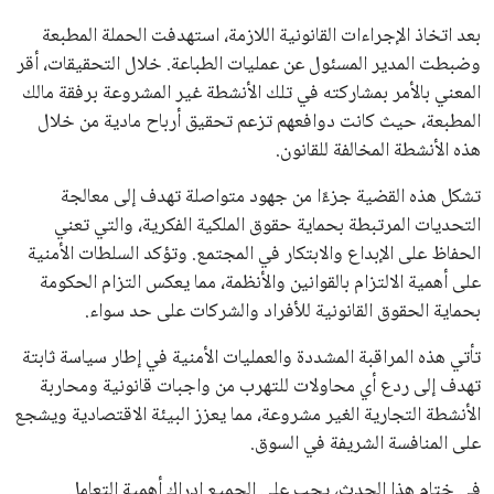
بعد اتخاذ الإجراءات القانونية اللازمة، استهدفت الحملة المطبعة
وضبطت المدير المسئول عن عمليات الطباعة. خلال التحقيقات، أقر
المعني بالأمر بمشاركته في تلك الأنشطة غير المشروعة برفقة مالك
المطبعة، حيث كانت دوافعهم تزعم تحقيق أرباح مادية من خلال
هذه الأنشطة المخالفة للقانون.
تشكل هذه القضية جزءًا من جهود متواصلة تهدف إلى معالجة
التحديات المرتبطة بحماية حقوق الملكية الفكرية، والتي تعني
الحفاظ على الإبداع والابتكار في المجتمع. وتؤكد السلطات الأمنية
على أهمية الالتزام بالقوانين والأنظمة، مما يعكس التزام الحكومة
بحماية الحقوق القانونية للأفراد والشركات على حد سواء.
تأتي هذه المراقبة المشددة والعمليات الأمنية في إطار سياسة ثابتة
تهدف إلى ردع أي محاولات للتهرب من واجبات قانونية ومحاربة
الأنشطة التجارية الغير مشروعة، مما يعزز البيئة الاقتصادية ويشجع
على المنافسة الشريفة في السوق.
في ختام هذا الحدث، يجب على الجميع إدراك أهمية التعامل