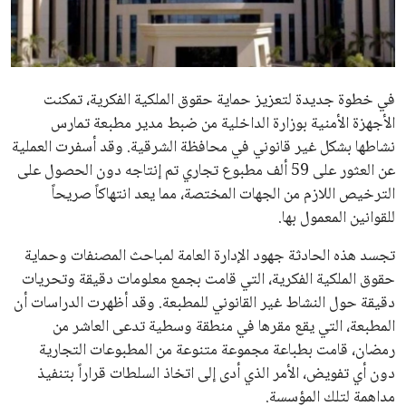
علوم وتكنولوجيا
المرأة والجمال
في خطوة جديدة لتعزيز حماية حقوق الملكية الفكرية، تمكنت
حوادث
الأجهزة الأمنية بوزارة الداخلية من ضبط مدير مطبعة تمارس
نشاطها بشكل غير قانوني في محافظة الشرقية. وقد أسفرت العملية
محافظات
عن العثور على 59 ألف مطبوع تجاري تم إنتاجه دون الحصول على
الترخيص اللازم من الجهات المختصة، مما يعد انتهاكاً صريحاً
للقوانين المعمول بها.
تجسد هذه الحادثة جهود الإدارة العامة لمباحث المصنفات وحماية
حقوق الملكية الفكرية، التي قامت بجمع معلومات دقيقة وتحريات
دقيقة حول النشاط غير القانوني للمطبعة. وقد أظهرت الدراسات أن
المطبعة، التي يقع مقرها في منطقة وسطية تدعى العاشر من
رمضان، قامت بطباعة مجموعة متنوعة من المطبوعات التجارية
دون أي تفويض، الأمر الذي أدى إلى اتخاذ السلطات قراراً بتنفيذ
مداهمة لتلك المؤسسة.