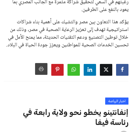
خافيير تيباس، إلى تنحّي إنفانتينو، معتبراً أن سياساته تضر بصناعة
كرة القدم وتزيد من ضغوط المباريات.
على الرغم من هذه الانتقادات، تشير التوقعات إلى أن إنفانتينو
يمتلك فرصًا كبيرة للفوز بولاية جديدة، خصوصًا في ظل غياب
منافس قوي يتمتع بإجماع داخل الأسرة الكروية الدولية. هذا يعزز
من فرص استمراره في قيادة “فيفا” حتى عام 2031.