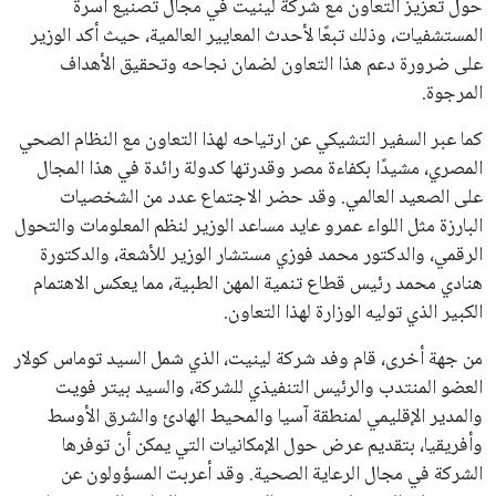
هذا الدعم الواسع يأتي على الرغم من الانتقادات التي وجهت
لإنفانتينو في الآونة الأخيرة. حتى الآن، لم يتقدم أي مرشح منافس
في السباق الانتخابي، ولم تتمكن الأصوات المعارضة من التوصل إلى
اسم يوازن موقف إنفانتينو، قبل انتهاء فترة الترشح في نوفمبر
المقبل.
يعتمد إنفانتينو على قاعدة دعم قوية من الاتحادات القارية المختلفة،
بما في ذلك الاتحاد الأفريقي والآسيوي، بالإضافة إلى دعم غالبية
اتحادات أمريكا الجنوبية والكونكاكاف. وقد ساهمت مجموعة من
القرارات التي اتخذها في زيادة الموارد المالية لهذه الاتحادات، فضلاً
عن رفع عدد الفرق المشاركة في كأس العالم، وإطلاق بطولات دولية
جديدة تحت مظلة “فيفا”.
على الجانب الآخر، تتركز المعارضة بشكل ملحوظ داخل القارة
الأوروبية، حيث ارتفعت حدة الانتقادات الموجهة إلى إنفانتينو
بسبب التوسع المستمر في البطولات الدولية وأثر ذلك على الجدول
الزمني للمسابقات المحلية. وقد دعا رئيس رابطة الدوري الإسباني،