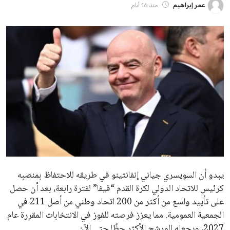
ايوا مصر
الاخبار الشائعة
إنفانتينو يخطو نحو ولاية رابعة في رئاسة فيفا
عمر إبراهيم
22 يوليو 2026
مستثمر هندي بريطاني يسعى لامتلاك حصة
في نادي ليفربول الرياضي
عمر إبراهيم
22 يوليو 2026
تحقق من قهوتك المغشوشة 7 علامات تدل
على جودتها قبل أول رشفة