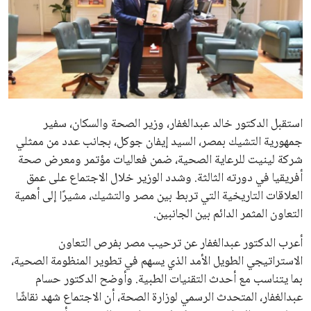
عمر إبراهيم
منذ 16 أيام
علوم وتكنولوجيا
المرأة والجمال
حوادث
محافظات
يبدو أن السويسري جياني إنفانتينو في طريقه للاحتفاظ بمنصبه
كرئيس للاتحاد الدولي لكرة القدم “فيفا” لفترة رابعة، بعد أن حصل
على تأييد واسع من أكثر من 200 اتحاد وطني من أصل 211 في
الجمعية العمومية. مما يعزز فرصته للفوز في الانتخابات المقررة عام
2027، ويجعله المرشح الأكثر حظًا حتى الآن.