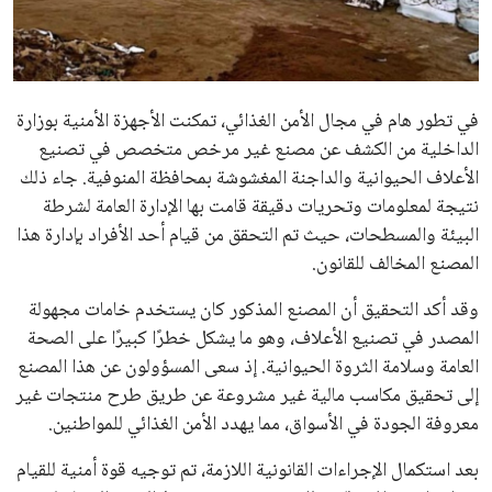
علوم وتكنولوجيا
المرأة والجمال
في تطور هام في مجال الأمن الغذائي، تمكنت الأجهزة الأمنية بوزارة
حوادث
الداخلية من الكشف عن مصنع غير مرخص متخصص في تصنيع
الأعلاف الحيوانية والداجنة المغشوشة بمحافظة المنوفية. جاء ذلك
محافظات
نتيجة لمعلومات وتحريات دقيقة قامت بها الإدارة العامة لشرطة
البيئة والمسطحات، حيث تم التحقق من قيام أحد الأفراد بإدارة هذا
المصنع المخالف للقانون.
وقد أكد التحقيق أن المصنع المذكور كان يستخدم خامات مجهولة
المصدر في تصنيع الأعلاف، وهو ما يشكل خطرًا كبيرًا على الصحة
العامة وسلامة الثروة الحيوانية. إذ سعى المسؤولون عن هذا المصنع
إلى تحقيق مكاسب مالية غير مشروعة عن طريق طرح منتجات غير
معروفة الجودة في الأسواق، مما يهدد الأمن الغذائي للمواطنين.
بعد استكمال الإجراءات القانونية اللازمة، تم توجيه قوة أمنية للقيام