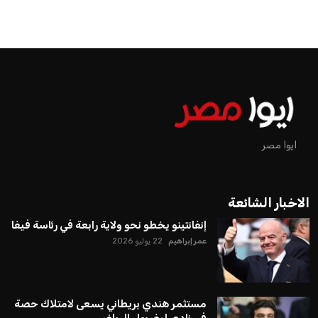
ايوا مصر
الاخبار الشائعة
إنفانتينو يخطو نحو ولاية رابعة في رئاسة فيفا
عمر إبراهيم
22 يوليو 2026
مستثمر هندي بريطاني يسعى لامتلاك حصة
في نادي ليفربول الرياضي