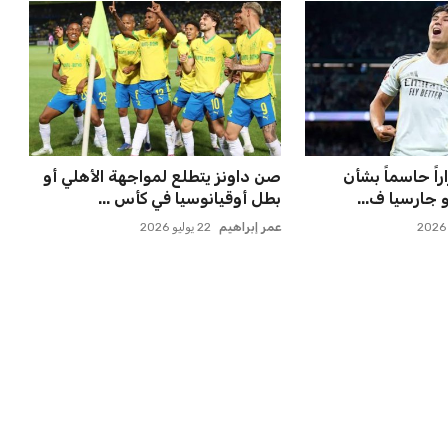
 ماييلي شالوليلي
مستثمر هندي بريطاني يسعى
ميدز الر...
لامتلاك حصة في نادي ليفربول ال...
عمر إبراهيم
22 يوليو 2026