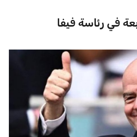
الاخبار الشائعة
ا
إنفانتينو يخطو نحو ولاية رابعة في
ا
رئاسة فيفا
ا
عمر إبراهيم
22 يوليو 2026
مستثمر هندي بريطاني يسعى لامتلاك
حصة في نادي ليفربول الرياضي
عمر إبراهيم
22 يوليو 2026
تحقق من قهوتك المغشوشة 7 علامات
تدل على جودتها قبل أول رشفة
خالد فؤاد
18 يوليو 2026