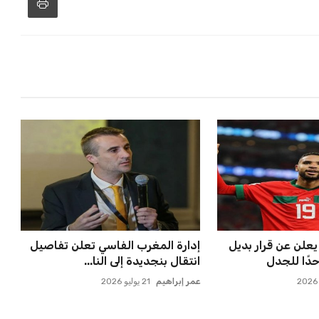
علن عن قرار بديل
برشلونة يخطط للإعلان عن صفقة
دًا للجدل
كريم أديمي الجديدة
عمر إبراهيم
22 يوليو 2026