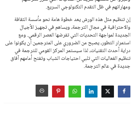
ومهاراتهم في ظل التقدم التكنولوجي السريع.
إن تنظيم مثل هذه الورش يعد خطوة هامة نحو مأسسة الثقافة
والاحترافية في مجال الترجمة، ويساهم في تجهيز الأجيال
الجديدة لمواجهة التحديات التي تفرضها العصر الرقمي. ومع
استمرار التطور، يصبح من الضروري على المترجمين أن يكونوا على
دراية أحدث التقنيات، لذا سيستمر المركز القومي للترجمة في
تنظيم الفعاليات التي تلبي احتياجات الشباب وتفتح أمامهم آفاق
جديدة في عالم الترجمة.