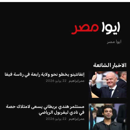
ايوا مصر
الاخبار الشائعة
إنفانتينو يخطو نحو ولاية رابعة في رئاسة فيفا
عمر إبراهيم
22 يوليو 2026
مستثمر هندي بريطاني يسعى لامتلاك حصة
في نادي ليفربول الرياضي
عمر إبراهيم
22 يوليو 2026