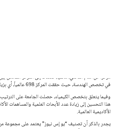
يبدو أن السويسري جياني إنفانتينو في طريقه للاحتفاظ بمنصبه
المقررة عام 2027، ويجعله المرشح الأكثر حظًا حتى الآن.
هذا الدعم الواسع يأتي على الرغم من الانتقادات التي وجهت لإ
في السباق الانتخابي، ولم تتمكن الأصوات المعارضة من التوصل
نوفمبر المقبل.
يعتمد إنفانتينو على قاعدة دعم قوية من الاتحادات القارية المخ
غالبية اتحادات أمريكا الجنوبية والكونكاكاف. وقد ساهمت مجمو
الاتحادات، فضلاً عن رفع عدد الفرق المشاركة في كأس العالم
على الجانب الآخر، تتركز المعارضة بشكل ملحوظ داخل القارة ا