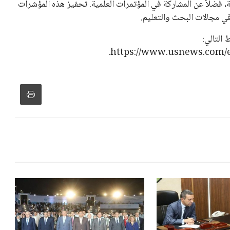
دول الزمني للمسابقات المحلية. وقد دعا رئيس رابطة الدوري
اساته تضر بصناعة كرة القدم وتزيد من ضغوط المباريات.
و يمتلك فرصًا كبيرة للفوز بولاية جديدة، خصوصًا في ظل غياب
زز من فرص استمراره في قيادة “فيفا” حتى عام 2031.