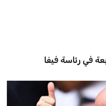
الاخبار الشائعة
ا
إنفانتينو يخطو نحو ولاية رابعة في
ا
رئاسة فيفا
ا
عمر إبراهيم
22 يوليو 2026
مستثمر هندي بريطاني يسعى لامتلاك
حصة في نادي ليفربول الرياضي