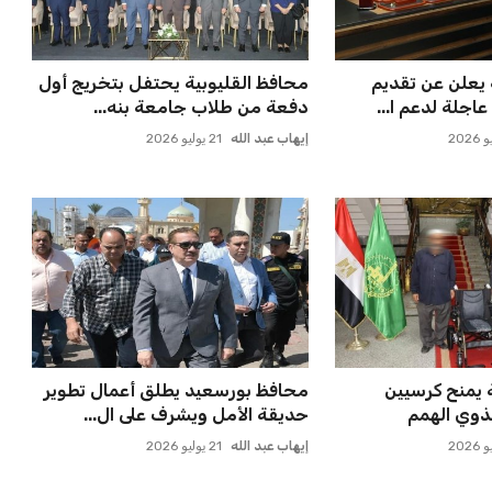
 ماييلي شالوليلي
حسام حسن يدعو لتكثيف مباريات
ميدز الر...
الدوري لاكتشاف مواهب جديدة...
عمر إبراهيم
22 يوليو 2026
مالك تصل إلى فيفا
صن داونز يتطلع لمواجهة الأهلي أو
بطل أوقيانوسيا في كأس ...
عمر إبراهيم
22 يوليو 2026