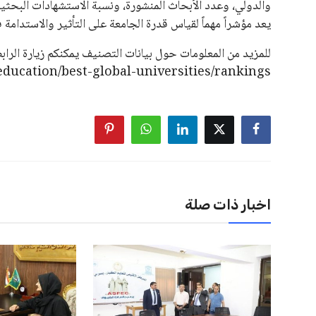
بسبب التوسع المستمر في البطولات الدولية وأثر ذلك على الج
الإسباني، خافيير تيباس، إلى تنحّي إنفانتينو، معتبراً أن سي
على الرغم من هذه الانتقادات، تشير التوقعات إلى أن إنفانتين
منافس قوي يتمتع بإجماع داخل الأسرة الكروية الدولية. هذا يع
اخبار ذات صلة