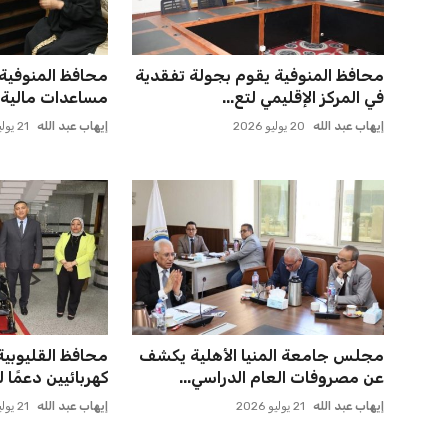
خروج ألمانيا يشكل خطرًا على
صفقة سوبر تعوض
التسويق العالمي للدوري الأل...
وماباسا هدف بيرا
عمر إبراهيم
22 يوليو 2026
عمر إبراهيم
21 يوليو 2026
يويفا يفرض عقوبات على سيسكا
أزمة زيزو مع الز
صوفيا بسبب التحية النازية ف...
وتثير الجدل
عمر إبراهيم
22 يوليو 2026
عمر إبراهيم
21 يوليو 2026