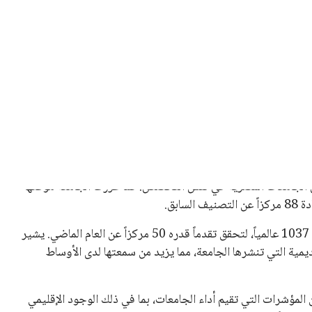
 كرئيس للاتحاد الدولي لكرة القدم “فيفا” لفترة رابعة، بعد أن
حصل على تأييد واسع من أكثر من 200 اتحاد وطني من أصل 211 في الجمعية العمومية. مما يعزز فرصته للفوز في الانتخابات
نفانتينو في الآونة الأخيرة. حتى الآن، لم يتقدم أي مرشح منافس
 إلى اسم يوازن موقف إنفانتينو، قبل انتهاء فترة الترشح في
تلفة، بما في ذلك الاتحاد الأفريقي والآسيوي، بالإضافة إلى دعم
عة من القرارات التي اتخذها في زيادة الموارد المالية لهذه
، وإطلاق بطولات دولية جديدة تحت مظلة “فيفا”.
لأوروبية، حيث ارتفعت حدة الانتقادات الموجهة إلى إنفانتينو