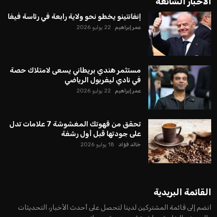
يمتلك فرصًا كبيرة للفوز بولاية جديدة، خصوصًا في ظل غياب
منافس قوي يتمتع بإجماع داخل الأسرة الكروية الدولية. هذا يعزز
من فرص استمراره في قيادة “فيفا” حتى عام 2031.
ايوا مصر