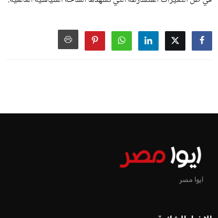
في السباق الانتخابي، ولم تتمكن الأصوات المعارضة من التوصل إلى
اسم يوازن موقف إنفانتينو، قبل انتهاء فترة الترشح في نوفمبر
المقبل.
يعتمد إنفانتينو على قاعدة دعم قوية من الاتحادات القارية المختلفة،
بما في ذلك الاتحاد الأفريقي والآسيوي، بالإضافة إلى دعم غالبية
اتحادات أمريكا الجنوبية والكونكاكاف. وقد ساهمت مجموعة من
القرارات التي اتخذها في زيادة الموارد المالية لهذه الاتحادات، فضلاً
عن رفع عدد الفرق المشاركة في كأس العالم، وإطلاق بطولات دولية
جديدة تحت مظلة “فيفا”.
على الجانب الآخر، تتركز المعارضة بشكل ملحوظ داخل القارة
الأوروبية، حيث ارتفعت حدة الانتقادات الموجهة إلى إنفانتينو
بسبب التوسع المستمر في البطولات الدولية وأثر ذلك على الجدول
الزمني للمسابقات المحلية. وقد دعا رئيس رابطة الدوري الإسباني،
خافيير تيباس، إلى تنحّي إنفانتينو، معتبراً أن سياساته تضر بصناعة
كرة القدم وتزيد من ضغوط المباريات.
على الرغم من هذه الانتقادات، تشير التوقعات إلى أن إنفانتينو