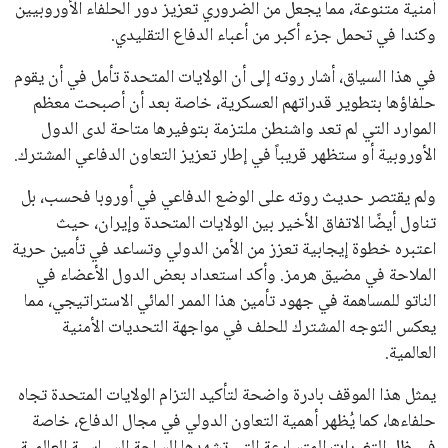
يبدو أن السويسري جياني إنفانتينو في طريقه للاحتفاظ بمنصبه
كرئيس للاتحاد الدولي لكرة القدم “فيفا” لفترة رابعة، بعد أن حصل
على تأييد واسع من أكثر من 200 اتحاد وطني من أصل 211 في
الجمعية العمومية. مما يعزز فرصته للفوز في الانتخابات المقررة عام
2027، ويجعله المرشح الأكثر حظًا حتى الآن.
هذا الدعم الواسع يأتي على الرغم من الانتقادات التي وجهت
لإنفانتينو في الآونة الأخيرة. حتى الآن، لم يتقدم أي مرشح منافس