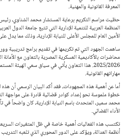
يبدو أن السويسري جياني إنفانتينو في طريقه للاحتفاظ بمنصبه
المقررة عام 2027، ويجعله المرشح الأكثر حظًا حتى الآن.
هذا الدعم الواسع يأتي على الرغم من الانتقادات التي وجهت لإ
في السباق الانتخابي، ولم تتمكن الأصوات المعارضة من التوصل
نوفمبر المقبل.
يعتمد إنفانتينو على قاعدة دعم قوية من الاتحادات القارية المخ
غالبية اتحادات أمريكا الجنوبية والكونكاكاف. وقد ساهمت مجمو
الاتحادات، فضلاً عن رفع عدد الفرق المشاركة في كأس العالم
على الجانب الآخر، تتركز المعارضة بشكل ملحوظ داخل القارة ا
بسبب التوسع المستمر في البطولات الدولية وأثر ذلك على الج
الإسباني، خافيير تيباس، إلى تنحّي إنفانتينو، معتبراً أن سي
على الرغم من هذه الانتقادات، تشير التوقعات إلى أن إنفانتين
منافس قوي يتمتع بإجماع داخل الأسرة الكروية الدولية. هذا يع