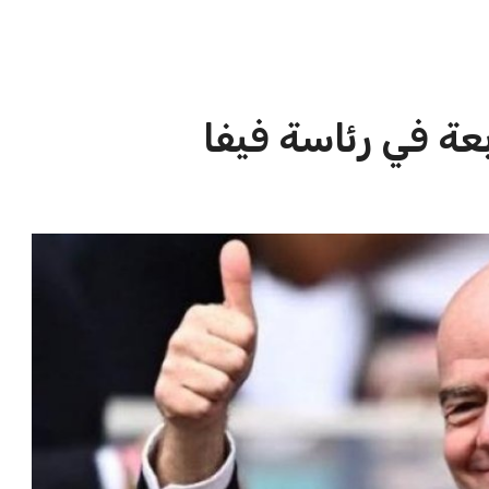
الاخبار الشائعة
ا
إنفانتينو يخطو نحو ولاية رابعة في
ا
رئاسة فيفا
ا
عمر إبراهيم
22 يوليو 2026
مستثمر هندي بريطاني يسعى لامتلاك
حصة في نادي ليفربول الرياضي
عمر إبراهيم
22 يوليو 2026
تحقق من قهوتك المغشوشة 7 علامات
تدل على جودتها قبل أول رشفة