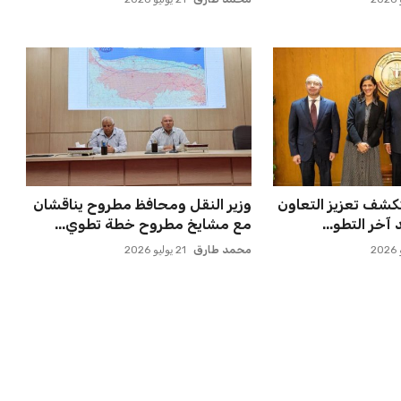
علن عن قرار بديل
صفقة سوبر تعوض ماييلي شالوليلي
دًا للجدل
وماباسا هدف بيراميدز الر...
عمر إبراهيم
21 يوليو 2026