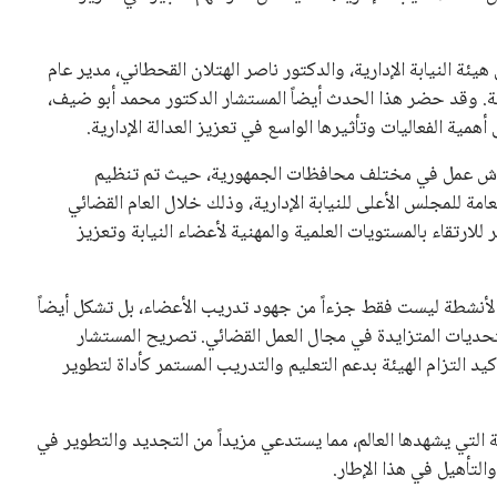
 كرئيس للاتحاد الدولي لكرة القدم “فيفا” لفترة رابعة، بعد أن
حصل على تأييد واسع من أكثر من 200 اتحاد وطني من أصل 211 في الجمعية العمومية. مما يعزز فرصته للفوز في الانتخابات
نفانتينو في الآونة الأخيرة. حتى الآن، لم يتقدم أي مرشح منافس
 إلى اسم يوازن موقف إنفانتينو، قبل انتهاء فترة الترشح في
تلفة، بما في ذلك الاتحاد الأفريقي والآسيوي، بالإضافة إلى دعم
عة من القرارات التي اتخذها في زيادة الموارد المالية لهذه
، وإطلاق بطولات دولية جديدة تحت مظلة “فيفا”.
لأوروبية، حيث ارتفعت حدة الانتقادات الموجهة إلى إنفانتينو
دول الزمني للمسابقات المحلية. وقد دعا رئيس رابطة الدوري
اساته تضر بصناعة كرة القدم وتزيد من ضغوط المباريات.
و يمتلك فرصًا كبيرة للفوز بولاية جديدة، خصوصًا في ظل غياب
زز من فرص استمراره في قيادة “فيفا” حتى عام 2031.