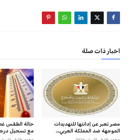
اخبار ذات صلة
الأهلي يخطط للاحتفاظ بكريم فؤاد
صن داونز يتطلع 
في مفاجأة سانحة للجماهير
بطل أوقيانوسيا 
عمر إبراهيم
22 يوليو 2026
عمر إبراهيم
22 يوليو 2026