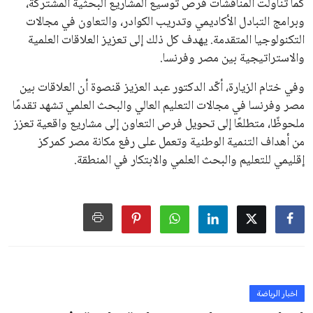
الأوروبية، حيث ارتفعت حدة الانتقادات الموجهة إلى إنفانتينو
بسبب التوسع المستمر في البطولات الدولية وأثر ذلك على الجدول
الزمني للمسابقات المحلية. وقد دعا رئيس رابطة الدوري الإسباني،
خافيير تيباس، إلى تنحّي إنفانتينو، معتبراً أن سياساته تضر بصناعة
كرة القدم وتزيد من ضغوط المباريات.
على الرغم من هذه الانتقادات، تشير التوقعات إلى أن إنفانتينو
يمتلك فرصًا كبيرة للفوز بولاية جديدة، خصوصًا في ظل غياب
منافس قوي يتمتع بإجماع داخل الأسرة الكروية الدولية. هذا يعزز
من فرص استمراره في قيادة “فيفا” حتى عام 2031.