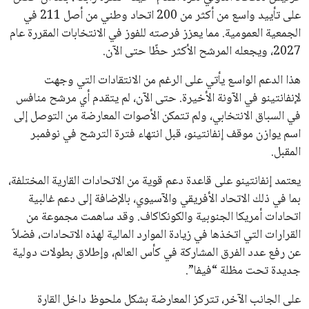
تحقق من قهوتك المغشوشة 7 علامات تدل
على جودتها قبل أول رشفة
خالد فؤاد
18 يوليو 2026
القائمة البريدية
انضم إلى قائمة المشتركين لدينا لتحصل على أحدث الأخبار، التحديثات
والعروض الخاصة مباشرة في صندوق بريدك
اشتراك
جميع الحقوق محفوظة لموقعنا ايوا مصر
سياسة الخصوصية
اتصل بنا
من نحن