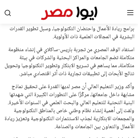
على تأييد واسع من أكثر من 200 اتحاد وطني من أصل 211 في
الجمعية العمومية. مما يعزز فرصته للفوز في الانتخابات المقررة عام
2027، ويجعله المرشح الأكثر حظًا حتى الآن.
هذا الدعم الواسع يأتي على الرغم من الانتقادات التي وجهت
لإنفانتينو في الآونة الأخيرة. حتى الآن، لم يتقدم أي مرشح منافس
في السباق الانتخابي، ولم تتمكن الأصوات المعارضة من التوصل إلى
اسم يوازن موقف إنفانتينو، قبل انتهاء فترة الترشح في نوفمبر
المقبل.
يعتمد إنفانتينو على قاعدة دعم قوية من الاتحادات القارية المختلفة،
بما في ذلك الاتحاد الأفريقي والآسيوي، بالإضافة إلى دعم غالبية
اتحادات أمريكا الجنوبية والكونكاكاف. وقد ساهمت مجموعة من
القرارات التي اتخذها في زيادة الموارد المالية لهذه الاتحادات، فضلاً
عن رفع عدد الفرق المشاركة في كأس العالم، وإطلاق بطولات دولية
جديدة تحت مظلة “فيفا”.
على الجانب الآخر، تتركز المعارضة بشكل ملحوظ داخل القارة