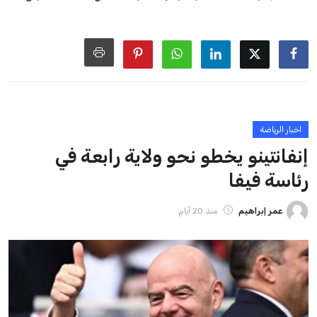
اتحادات أمريكا الجنوبية والكونكاكاف. وقد ساهمت مجموعة من
القرارات التي اتخذها في زيادة الموارد المالية لهذه الاتحادات، فضلاً
عن رفع عدد الفرق المشاركة في كأس العالم، وإطلاق بطولات دولية
جديدة تحت مظلة “فيفا”.
على الجانب الآخر، تتركز المعارضة بشكل ملحوظ داخل القارة
الأوروبية، حيث ارتفعت حدة الانتقادات الموجهة إلى إنفانتينو
بسبب التوسع المستمر في البطولات الدولية وأثر ذلك على الجدول
الزمني للمسابقات المحلية. وقد دعا رئيس رابطة الدوري الإسباني،
خافيير تيباس، إلى تنحّي إنفانتينو، معتبراً أن سياساته تضر بصناعة
كرة القدم وتزيد من ضغوط المباريات.
على الرغم من هذه الانتقادات، تشير التوقعات إلى أن إنفانتينو
يمتلك فرصًا كبيرة للفوز بولاية جديدة، خصوصًا في ظل غياب
منافس قوي يتمتع بإجماع داخل الأسرة الكروية الدولية. هذا يعزز
من فرص استمراره في قيادة “فيفا” حتى عام 2031.