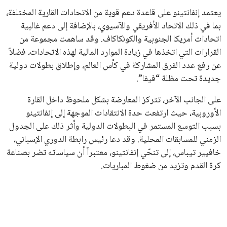
مستثمر هندي بريطاني يسعى لامتلاك حصة
في نادي ليفربول الرياضي
عمر إبراهيم
22 يوليو 2026
تحقق من قهوتك المغشوشة 7 علامات تدل
على جودتها قبل أول رشفة
خالد فؤاد
18 يوليو 2026
القائمة البريدية
انضم إلى قائمة المشتركين لدينا لتحصل على أحدث الأخبار، التحديثات
والعروض الخاصة مباشرة في صندوق بريدك
اشتراك