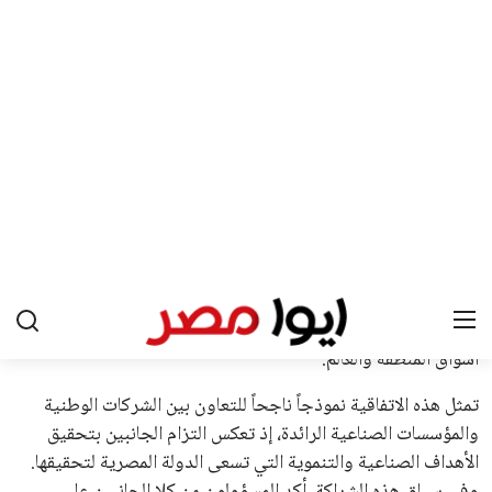
2027، ويجعله المرشح الأكثر حظًا حتى الآن.
هذا الدعم الواسع يأتي على الرغم من الانتقادات التي وجهت
لإنفانتينو في الآونة الأخيرة. حتى الآن، لم يتقدم أي مرشح منافس
في السباق الانتخابي، ولم تتمكن الأصوات المعارضة من التوصل إلى
اسم يوازن موقف إنفانتينو، قبل انتهاء فترة الترشح في نوفمبر
المقبل.
يعتمد إنفانتينو على قاعدة دعم قوية من الاتحادات القارية المختلفة،
بما في ذلك الاتحاد الأفريقي والآسيوي، بالإضافة إلى دعم غالبية
اتحادات أمريكا الجنوبية والكونكاكاف. وقد ساهمت مجموعة من
القرارات التي اتخذها في زيادة الموارد المالية لهذه الاتحادات، فضلاً
عن رفع عدد الفرق المشاركة في كأس العالم، وإطلاق بطولات دولية
جديدة تحت مظلة “فيفا”.
على الجانب الآخر، تتركز المعارضة بشكل ملحوظ داخل القارة
الأوروبية، حيث ارتفعت حدة الانتقادات الموجهة إلى إنفانتينو
بسبب التوسع المستمر في البطولات الدولية وأثر ذلك على الجدول