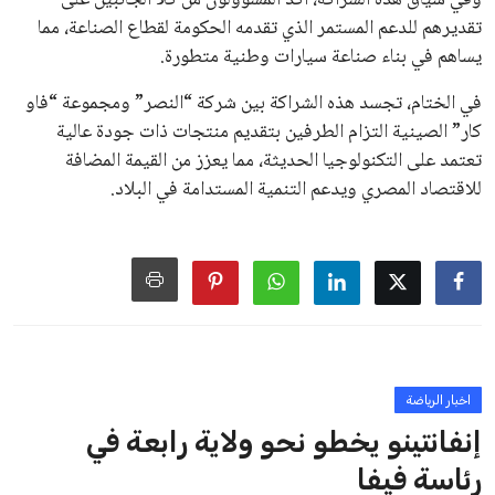
الزمني للمسابقات المحلية. وقد دعا رئيس رابطة الدوري الإسباني،
خافيير تيباس، إلى تنحّي إنفانتينو، معتبراً أن سياساته تضر بصناعة
كرة القدم وتزيد من ضغوط المباريات.
على الرغم من هذه الانتقادات، تشير التوقعات إلى أن إنفانتينو
يمتلك فرصًا كبيرة للفوز بولاية جديدة، خصوصًا في ظل غياب
منافس قوي يتمتع بإجماع داخل الأسرة الكروية الدولية. هذا يعزز
من فرص استمراره في قيادة “فيفا” حتى عام 2031.