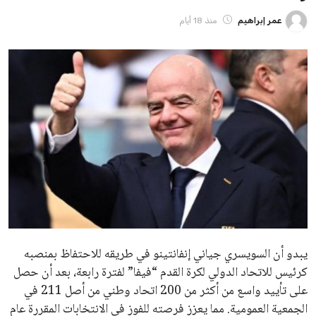
ايوا مصر
الاخبار الشائعة
إنفانتينو يخطو نحو ولاية رابعة في رئاسة فيفا
عمر إبراهيم
22 يوليو 2026
مستثمر هندي بريطاني يسعى لامتلاك حصة
في نادي ليفربول الرياضي
عمر إبراهيم
22 يوليو 2026
تحقق من قهوتك المغشوشة 7 علامات تدل
على جودتها قبل أول رشفة