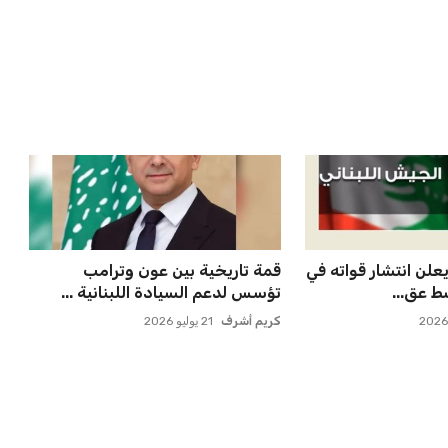
ء بعد الهزيم...
انتقال بنجديدة إلى النا...
عمر إبراهيم
21 يوليو 2026
بات على سيسكا
مستثمر هندي بريطاني يسعى
ة النازية ف...
لامتلاك حصة في نادي ليفربول ال...
عمر إبراهيم
22 يوليو 2026