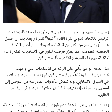
مستثمر هندي بريطاني يسعى لامتلاك حصة
في نادي ليفربول الرياضي
عمر إبراهيم
22 يوليو 2026
تحقق من قهوتك المغشوشة 7 علامات تدل
على جودتها قبل أول رشفة
خالد فؤاد
18 يوليو 2026
القائمة البريدية
انضم إلى قائمة المشتركين لدينا لتحصل على أحدث الأخبار، التحديثات
والعروض الخاصة مباشرة في صندوق بريدك
اشتراك