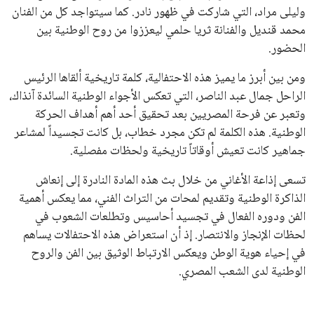
اتحادات أمريكا الجنوبية والكونكاكاف. وقد ساهمت مجموعة من
القرارات التي اتخذها في زيادة الموارد المالية لهذه الاتحادات، فضلاً
عن رفع عدد الفرق المشاركة في كأس العالم، وإطلاق بطولات دولية
جديدة تحت مظلة “فيفا”.
على الجانب الآخر، تتركز المعارضة بشكل ملحوظ داخل القارة
الأوروبية، حيث ارتفعت حدة الانتقادات الموجهة إلى إنفانتينو
بسبب التوسع المستمر في البطولات الدولية وأثر ذلك على الجدول
الزمني للمسابقات المحلية. وقد دعا رئيس رابطة الدوري الإسباني،
خافيير تيباس، إلى تنحّي إنفانتينو، معتبراً أن سياساته تضر بصناعة
كرة القدم وتزيد من ضغوط المباريات.
على الرغم من هذه الانتقادات، تشير التوقعات إلى أن إنفانتينو
يمتلك فرصًا كبيرة للفوز بولاية جديدة، خصوصًا في ظل غياب
منافس قوي يتمتع بإجماع داخل الأسرة الكروية الدولية. هذا يعزز
من فرص استمراره في قيادة “فيفا” حتى عام 2031.