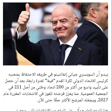
ايوا مصر
الاخبار الشائعة
إنفانتينو يخطو نحو ولاية رابعة في رئاسة فيفا
عمر إبراهيم
22 يوليو 2026
مستثمر هندي بريطاني يسعى لامتلاك حصة
في نادي ليفربول الرياضي
عمر إبراهيم
22 يوليو 2026
تحقق من قهوتك المغشوشة 7 علامات تدل
على جودتها قبل أول رشفة
خالد فؤاد
18 يوليو 2026