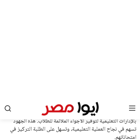
لإنفانتينو في الآونة الأخيرة. حتى الآن، لم يتقدم أي مرشح منافس
في السباق الانتخابي، ولم تتمكن الأصوات المعارضة من التوصل إلى
اسم يوازن موقف إنفانتينو، قبل انتهاء فترة الترشح في نوفمبر
المقبل.
يعتمد إنفانتينو على قاعدة دعم قوية من الاتحادات القارية المختلفة،
بما في ذلك الاتحاد الأفريقي والآسيوي، بالإضافة إلى دعم غالبية
اتحادات أمريكا الجنوبية والكونكاكاف. وقد ساهمت مجموعة من
القرارات التي اتخذها في زيادة الموارد المالية لهذه الاتحادات، فضلاً
عن رفع عدد الفرق المشاركة في كأس العالم، وإطلاق بطولات دولية
جديدة تحت مظلة “فيفا”.
على الجانب الآخر، تتركز المعارضة بشكل ملحوظ داخل القارة
الأوروبية، حيث ارتفعت حدة الانتقادات الموجهة إلى إنفانتينو
بسبب التوسع المستمر في البطولات الدولية وأثر ذلك على الجدول
الزمني للمسابقات المحلية. وقد دعا رئيس رابطة الدوري الإسباني،
خافيير تيباس، إلى تنحّي إنفانتينو، معتبراً أن سياساته تضر بصناعة
كرة القدم وتزيد من ضغوط المباريات.