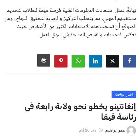
على الرغم من هذه الانتقادات، تشير التوقعات إلى أن إنفانتينو
يمتلك فرصًا كبيرة للفوز بولاية جديدة، خصوصًا في ظل غياب
منافس قوي يتمتع بإجماع داخل الأسرة الكروية الدولية. هذا يعزز
من فرص استمراره في قيادة “فيفا” حتى عام 2031.