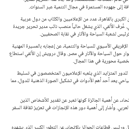
افة إلى جهوده المستمرة في مجال التنمية عبر السنوات.
لكبرى بالقاهرة، عدد من الإعلاميين والكتّاب من دول عربية
. عُرف الألفي، الذي يشغل حالياً منصب نائب مدير تحرير جريدة
 كرئيس لشعبة السياحة والآثار في نقابة الصحفيين.
لإفريقي الآسيوي للسياحة والتنمية، عن إعجابه بالمسيرة المهنية
 الحوار حول السياحة والآثار في مصر. وقال درويش إن الألفي استطاع
 شخصية محورية في هذا المجال.
 للدور المتزايد الذي يلعبه الإعلاميون المتخصصون في تسليط
ياحي يعد أحد أهم الأدوات في تشكيل الصورة الذهنية للدول، مما
حاد، عن أهمية الجائزة كونها تعبر عن تقدير للأشخاص الذين
عربي. وأشار إلى أهمية دور هذه الإنجازات في تعزيز ثقافة السفر
 ورئيس قطاعات الجوائز بالاتحاد، عن التطور الكبير الذي يشهده