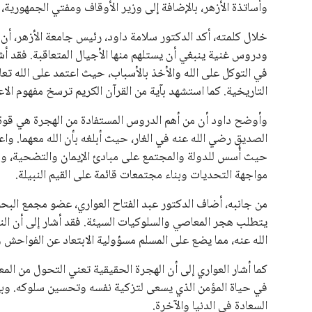
وأساتذة الأزهر، بالإضافة إلى وزير الأوقاف ومفتي الجمهورية، 
علوم وتكنولوجيا
خلال كلمته، أكد الدكتور سلامة داود، رئيس جامعة الأزهر، 
المرأة والجمال
ودروس غنية ينبغي أن يستلهم منها الأجيال المتعاقبة. فقد أشا
في التوكل على الله والأخذ بالأسباب، حيث اعتمد على الله تع
حوادث
التاريخية. كما استشهد بآية من القرآن الكريم ترسخ مفهوم الاع
وأوضح داود أن من أهم الدروس المستفادة من الهجرة هي قوة ا
محافظات
الصديق رضي الله عنه في الغار، حيث أبلغه بأن الله معهما. و
حيث أُسس للدولة والمجتمع على مبادئ الإيمان والتضحية، وه
مواجهة التحديات وبناء مجتمعات قائمة على القيم النبيلة.
من جانبه، أضاف الدكتور عبد الفتاح العواري، عضو مجمع البحوث
يتطلب هجر المعاصي والسلوكيات السيئة. فقد أشار إلى أن النب
الله عنه، مما يضع على المسلم مسؤولية الابتعاد عن الفواحش وا
كما أشار العواري إلى أن الهجرة الحقيقية تعني التحول من الم
في حياة المؤمن الذي يسعى لتزكية نفسه وتحسين سلوكه. وبهذ
السعادة في الدنيا والآخرة.