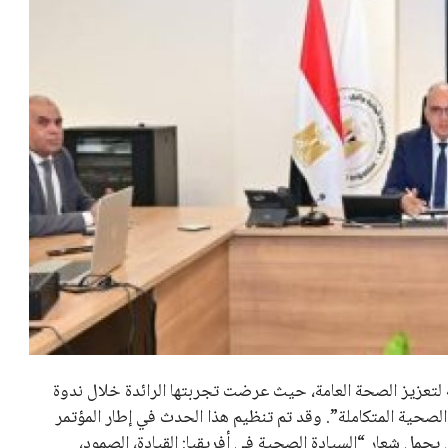
 لتعزيز الصحة العامة، حيث عرضت تجربتها الرائدة خلال ندوة
لصحية المتكاملة”. وقد تم تنظيم هذا الحدث في إطار المؤتمر
طبي الأفريقي “Africa Health ExCon” الذي يحمل شعار “السيادة الصحية في أفريقيا: القيادة، الصمود،