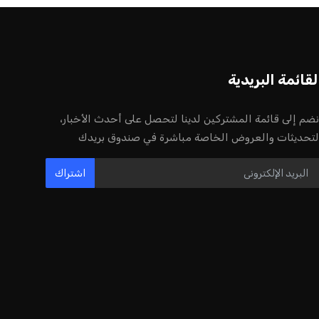
أخر الأخبار
إنفانتينو يخطو نحو ولاية رابعة في رئاسة
فيفا
عمر إبراهيم
22 يوليو 2026
مستثمر هندي بريطاني يسعى لامتلاك
حصة في نادي ليفربول الرياضي
عمر إبراهيم
22 يوليو 2026
بريطانيا تعلن دعمها لاستخدام أمريكا
قواعدها العسكرية لتنفيذ ضربات ضد
إيران
كريم أشرف
22 يوليو 2026