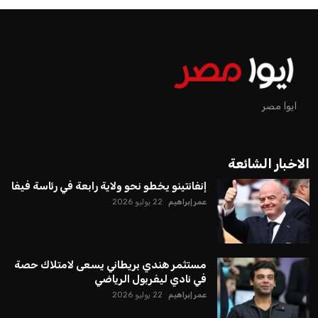
يبدو أن السويسري جياني إنفانتينو في طريقه للاحتفاظ بمنصبه
كرئيس للاتحاد الدولي لكرة القدم “فيفا” لفترة رابعة، بعد أن حصل
على تأييد واسع من أكثر من 200 اتحاد وطني من أصل 211 في
الجمعية العمومية. مما يعزز فرصته للفوز في الانتخابات المقررة عام
2027، ويجعله المرشح الأكثر حظًا حتى الآن.
هذا الدعم الواسع يأتي على الرغم من الانتقادات التي وجهت
لإنفانتينو في الآونة الأخيرة. حتى الآن، لم يتقدم أي مرشح منافس
في السباق الانتخابي، ولم تتمكن الأصوات المعارضة من التوصل إلى
اسم يوازن موقف إنفانتينو، قبل انتهاء فترة الترشح في نوفمبر
المقبل.
يعتمد إنفانتينو على قاعدة دعم قوية من الاتحادات القارية المختلفة،
بما في ذلك الاتحاد الأفريقي والآسيوي، بالإضافة إلى دعم غالبية
اتحادات أمريكا الجنوبية والكونكاكاف. وقد ساهمت مجموعة من
القرارات التي اتخذها في زيادة الموارد المالية لهذه الاتحادات، فضلاً