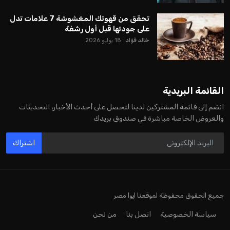
عن رفع عدد الفرق المشاركة في كأس العالم، وإطلاق بطولات دولية
جديدة تحت مظلة “فيفا”.
على الجانب الآخر، تتركز المعارضة بشكل ملحوظ داخل القارة
الأوروبية، حيث ارتفعت حدة الانتقادات الموجهة إلى إنفانتينو
بسبب التوسع المستمر في البطولات الدولية وأثر ذلك على الجدول
الزمني للمسابقات المحلية. وقد دعا رئيس رابطة الدوري الإسباني،
خافيير تيباس، إلى تنحّي إنفانتينو، معتبراً أن سياساته تضر بصناعة
كرة القدم وتزيد من ضغوط المباريات.
على الرغم من هذه الانتقادات، تشير التوقعات إلى أن إنفانتينو
يمتلك فرصًا كبيرة للفوز بولاية جديدة، خصوصًا في ظل غياب
منافس قوي يتمتع بإجماع داخل الأسرة الكروية الدولية. هذا يعزز
من فرص استمراره في قيادة “فيفا” حتى عام 2031.