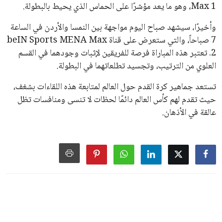
اخبار الرياضة
إنفانتينو يخطو نحو ولاية رابعة في
رئاسة فيفا
عمر إبراهيم
منذ 18 أيام