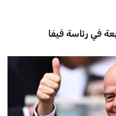
الاخبار الشائعة
ا
إنفانتينو يخطو نحو ولاية رابعة في
ا
رئاسة فيفا
ا
عمر إبراهيم
22 يوليو 2026
مستثمر هندي بريطاني يسعى لامتلاك
حصة في نادي ليفربول الرياضي
عمر إبراهيم
22 يوليو 2026
تحقق من قهوتك المغشوشة 7 علامات
تدل على جودتها قبل أول رشفة