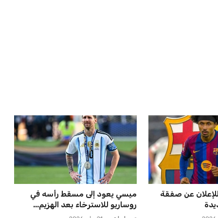
ريطاني يسعى
مورينيو يتخذ قراراً حاسماً بشأن
نادي ليفربول ال...
مستقبل جونزالو جارسيا ف...