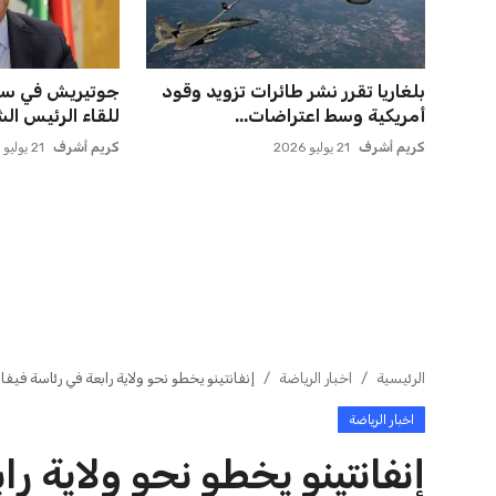
خروج ألمانيا يشكل خطرًا على
صفقة سوبر تعوض
التسويق العالمي للدوري الأل...
وماباسا هدف بيرا
عمر إبراهيم
22 يوليو 2026
عمر إبراهيم
21 يوليو 2026