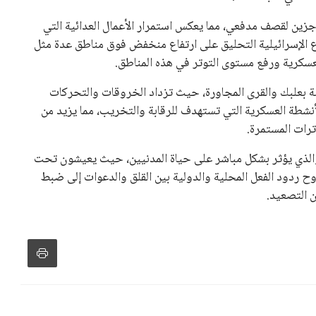
تلفة، بما في ذلك الاتحاد الأفريقي والآسيوي، بالإضافة إلى دعم
عة من القرارات التي اتخذها في زيادة الموارد المالية لهذه
، وإطلاق بطولات دولية جديدة تحت مظلة “فيفا”.
لأوروبية، حيث ارتفعت حدة الانتقادات الموجهة إلى إنفانتينو
دول الزمني للمسابقات المحلية. وقد دعا رئيس رابطة الدوري
اساته تضر بصناعة كرة القدم وتزيد من ضغوط المباريات.
و يمتلك فرصًا كبيرة للفوز بولاية جديدة، خصوصًا في ظل غياب
زز من فرص استمراره في قيادة “فيفا” حتى عام 2031.