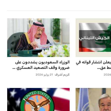
بات على سيسكا
مصر تنطلق في رحلة أمم إفريقيا
ة النازية ف...
بقيادة حسام حسن في أول تح...
عمر إبراهيم
21 يوليو 2026