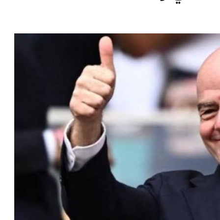
إنفانتينو يخطو نحو ولاية رابعة في
ا
رئاسة فيفا
ا
عمر إبراهيم
22 يوليو 2026
مستثمر هندي بريطاني يسعى لامتلاك
حصة في نادي ليفربول الرياضي
عمر إبراهيم
22 يوليو 2026
تحقق من قهوتك المغشوشة 7 علامات
تدل على جودتها قبل أول رشفة
خالد فؤاد
18 يوليو 2026