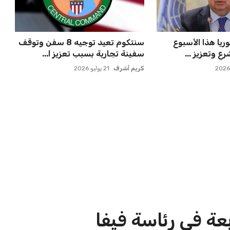
 ماييلي شالوليلي
برشلونة يخطط للإعلان عن صفقة
ميدز الر...
كريم أديمي الجديدة
عمر إبراهيم
22 يوليو 2026
الاخبار الشائعة
ا