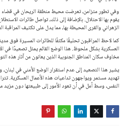
نوفمبر المقبل.
يعتمد إنفانتينو على قاعدة دعم قوية من الاتحادات القارية المخ
غالبية اتحادات أمريكا الجنوبية والكونكاكاف. وقد ساهمت مجمو
الاتحادات، فضلاً عن رفع عدد الفرق المشاركة في كأس العالم
على الجانب الآخر، تتركز المعارضة بشكل ملحوظ داخل القارة ا
بسبب التوسع المستمر في البطولات الدولية وأثر ذلك على الج
الإسباني، خافيير تيباس، إلى تنحّي إنفانتينو، معتبراً أن سي
على الرغم من هذه الانتقادات، تشير التوقعات إلى أن إنفانتين
منافس قوي يتمتع بإجماع داخل الأسرة الكروية الدولية. هذا يع