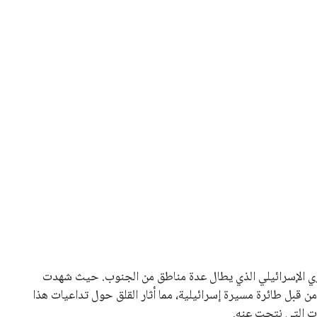
 كرئيس للاتحاد الدولي لكرة القدم “فيفا” لفترة رابعة، بعد أن
حصل على تأييد واسع من أكثر من 200 اتحاد وطني من أصل 211 في الجمعية العمومية. مما يعزز فرصته للفوز في الانتخابات
نفانتينو في الآونة الأخيرة. حتى الآن، لم يتقدم أي مرشح منافس
 إلى اسم يوازن موقف إنفانتينو، قبل انتهاء فترة الترشح في