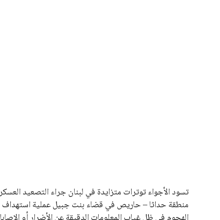
علوم وتكنولوجيا
المرأة والجمال
حوادث
محافظات
يبدو أن السويسري جياني إنفانتينو في طريقه للاحتفاظ بمنصبه
المقررة عام 2027، ويجعله المرشح الأكثر حظًا حتى الآن.
هذا الدعم الواسع يأتي على الرغم من الانتقادات التي وجهت لإ
في السباق الانتخابي، ولم تتمكن الأصوات المعارضة من التوصل