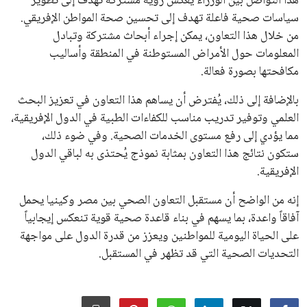
اتحادات أمريكا الجنوبية والكونكاكاف. وقد ساهمت مجموعة من
القرارات التي اتخذها في زيادة الموارد المالية لهذه الاتحادات، فضلاً
عن رفع عدد الفرق المشاركة في كأس العالم، وإطلاق بطولات دولية
جديدة تحت مظلة “فيفا”.
على الجانب الآخر، تتركز المعارضة بشكل ملحوظ داخل القارة
الأوروبية، حيث ارتفعت حدة الانتقادات الموجهة إلى إنفانتينو
بسبب التوسع المستمر في البطولات الدولية وأثر ذلك على الجدول
الزمني للمسابقات المحلية. وقد دعا رئيس رابطة الدوري الإسباني،
خافيير تيباس، إلى تنحّي إنفانتينو، معتبراً أن سياساته تضر بصناعة
كرة القدم وتزيد من ضغوط المباريات.
على الرغم من هذه الانتقادات، تشير التوقعات إلى أن إنفانتينو
يمتلك فرصًا كبيرة للفوز بولاية جديدة، خصوصًا في ظل غياب
منافس قوي يتمتع بإجماع داخل الأسرة الكروية الدولية. هذا يعزز
من فرص استمراره في قيادة “فيفا” حتى عام 2031.