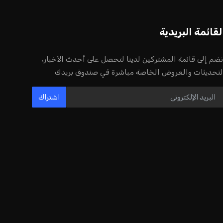
أخر الأخبار
إنفانتينو يخطو نحو ولاية رابعة في رئاسة
فيفا
عمر إبراهيم
22 يوليو 2026
مستثمر هندي بريطاني يسعى لامتلاك
حصة في نادي ليفربول الرياضي
عمر إبراهيم
22 يوليو 2026
بريطانيا تعلن دعمها لاستخدام أمريكا
قواعدها العسكرية لتنفيذ ضربات ضد
إيران
كريم أشرف
22 يوليو 2026
خروج ألمانيا يشكل خطرًا على التسويق
العالمي للدوري الألماني