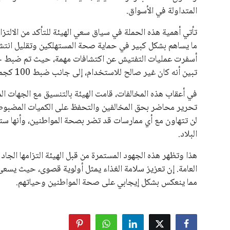
المتداولة في الأسواق.
تأتي أهمية هذه الحملة في سياق سعي الهيئة للتأكد من الالتزا
ما يساهم بشكل كبير في حماية صحة المستهلكين وتقليل انتشا
تبين أنه كان غير صالح للاستخدام، إلى جانب ضبط 100 كجم من الأسماك الفاسدة.
في أعقاب هذه المخالفات، قامت الهيئة بالتنسيق مع الجهات ال
تحرير محاضر بحق المخالفين والتحفظ على الكميات المضبوطة وفقً
لن تتهاون مع أي ممارسات قد تضر بصحة المواطنين، وأنها ست
البلاد.
هذا وتظهر هذه الجهود المستمرة من قبل الهيئة التزامها الجا
العامة. إن تعزيز سلامة الغذاء يمثل أولوية قصوى، حيث يسعى 
مما ينعكس بشكل إيجابي على صحة المواطنين وحياتهم.