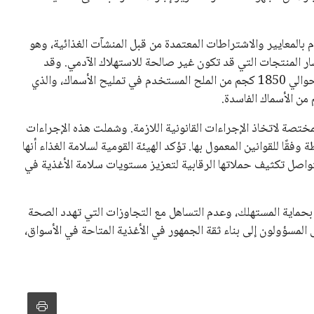
م بالمعايير والاشتراطات المعتمدة من قبل المنشآت الغذائية، وهو
ر المنتجات التي قد تكون غير صالحة للاستهلاك الآدمي. وقد
أسفرت عمليات التفتيش عن اكتشافات مهمة، حيث تم ضبط حوالي 1850 كجم من الملح المستخدم في تمليح الأسماك، والذي
مختصة لاتخاذ الإجراءات القانونية اللازمة. وشملت هذه الإجراءات
ا للقوانين المعمول بها. تؤكد الهيئة القومية لسلامة الغذاء أنها
واصل تكثيف حملاتها الرقابية لتعزيز مستويات سلامة الأغذية في
د بحماية المستهلك، وعدم التساهل مع التجاوزات التي تهدد الصحة
المسؤولون إلى بناء ثقة الجمهور في الأغذية المتاحة في الأسواق،