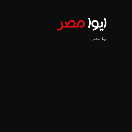
اخبار الرياضة
إنفانتينو يخطو نحو ولاية را
عمر إبراهيم
منذ 18 أيام