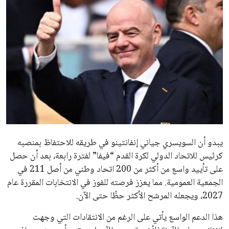
ايوا مصر
الاخبار الشائعة
إنفانتينو يخطو نحو ولاية رابعة في رئاسة فيفا
عمر إبراهيم
22 يوليو 2026
مستثمر هندي بريطاني يسعى لامتلاك حصة
في نادي ليفربول الرياضي
عمر إبراهيم
22 يوليو 2026
تحقق من قهوتك المغشوشة 7 علامات تدل
على جودتها قبل أول رشفة
خالد فؤاد
18 يوليو 2026