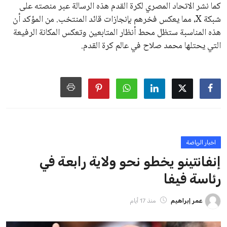
على الرغم من هذه الانتقادات، تشير التوقعات إلى أن إنفانتينو
يمتلك فرصًا كبيرة للفوز بولاية جديدة، خصوصًا في ظل غياب
منافس قوي يتمتع بإجماع داخل الأسرة الكروية الدولية. هذا يعزز
من فرص استمراره في قيادة “فيفا” حتى عام 2031.