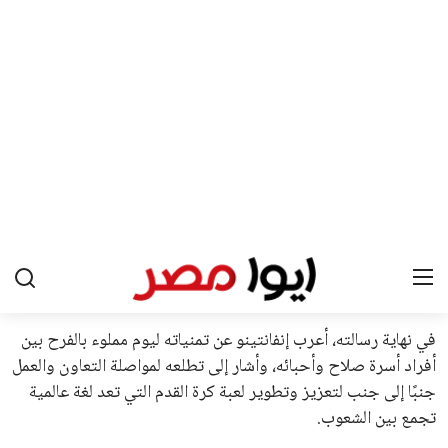
في السباق الانتخابي، ولم تتمكن الأصوات المعارضة من التوصل إلى
اسم يوازن موقف إنفانتينو، قبل انتهاء فترة الترشح في نوفمبر
المقبل.
يعتمد إنفانتينو على قاعدة دعم قوية من الاتحادات القارية المختلفة،
بما في ذلك الاتحاد الأفريقي والآسيوي، بالإضافة إلى دعم غالبية
اتحادات أمريكا الجنوبية والكونكاكاف. وقد ساهمت مجموعة من
القرارات التي اتخذها في زيادة الموارد المالية لهذه الاتحادات، فضلاً
عن رفع عدد الفرق المشاركة في كأس العالم، وإطلاق بطولات دولية
جديدة تحت مظلة “فيفا”.
على الجانب الآخر، تتركز المعارضة بشكل ملحوظ داخل القارة
الأوروبية، حيث ارتفعت حدة الانتقادات الموجهة إلى إنفانتينو
بسبب التوسع المستمر في البطولات الدولية وأثر ذلك على الجدول
الزمني للمسابقات المحلية. وقد دعا رئيس رابطة الدوري الإسباني،
خافيير تيباس، إلى تنحّي إنفانتينو، معتبراً أن سياساته تضر بصناعة
كرة القدم وتزيد من ضغوط المباريات.