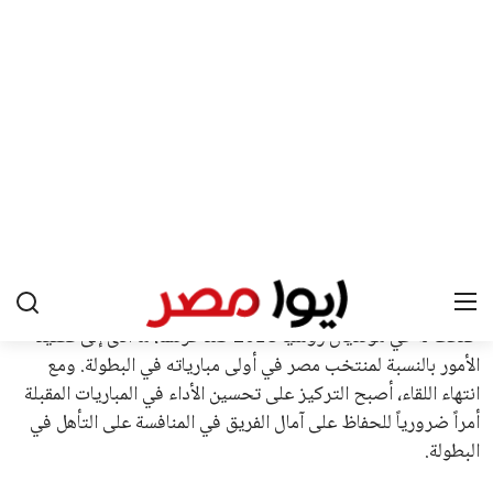
بما في ذلك الاتحاد الأفريقي والآسيوي، بالإضافة إلى دعم غالبية
اتحادات أمريكا الجنوبية والكونكاكاف. وقد ساهمت مجموعة من
القرارات التي اتخذها في زيادة الموارد المالية لهذه الاتحادات، فضلاً
عن رفع عدد الفرق المشاركة في كأس العالم، وإطلاق بطولات دولية
جديدة تحت مظلة “فيفا”.
على الجانب الآخر، تتركز المعارضة بشكل ملحوظ داخل القارة
الأوروبية، حيث ارتفعت حدة الانتقادات الموجهة إلى إنفانتينو
بسبب التوسع المستمر في البطولات الدولية وأثر ذلك على الجدول
الزمني للمسابقات المحلية. وقد دعا رئيس رابطة الدوري الإسباني،
خافيير تيباس، إلى تنحّي إنفانتينو، معتبراً أن سياساته تضر بصناعة
كرة القدم وتزيد من ضغوط المباريات.
على الرغم من هذه الانتقادات، تشير التوقعات إلى أن إنفانتينو
يمتلك فرصًا كبيرة للفوز بولاية جديدة، خصوصًا في ظل غياب
منافس قوي يتمتع بإجماع داخل الأسرة الكروية الدولية. هذا يعزز
من فرص استمراره في قيادة “فيفا” حتى عام 2031.