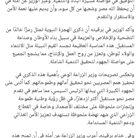
التوفيق في مواصلة مسيرة البناء والتنمية. وعبّر الوزير عن أمله في
علوم وتكنولوجيا
أن يحفظ الله مصر وشعبها من كل سوء، وأن يديم عليها نعمة الأمن
والاستقرار والتقدم.
المرأة والجمال
وأكد الوزير في برقيته أن ذكرى الهجرة النبوية تمثل رمزًا خالدًا من
التضحية والإخلاص والعزيمة في سبيل بناء الأوطان وصناعة
حوادث
المستقبل. هذه المناسبة العظيمة تجسد القيم النبيلة مثل الانتماء
والولاء للوطن، وتعزز من روح العمل والإنتاج، مما يشجع الجميع
محافظات
على مواصلة الجهود لتحقيق التنمية الشاملة.
وتعكس تصريحات وزير الزراعة الوعي بأهمية هذه الذكرى في
تحفيز همم المصريين نحو تحقيق آمالهم وطموحاتهم. كما أثنى على
الجهود الكبيرة التي يبذلها الرئيس السيسي، مما ساهم في تقدم
مصر نحو مستقبل أكثر ازدهارًا، في ظل رؤية وطنية طموحة
وإنجازات ملحوظة على مختلف الأصعدة، وخاصة في القطاع
الزراعي الذي شهد نهضة ملحوظة تستهدف تعزيز الأمن الغذائي
ودعم التنمية المستدامة.
وفي ختام برقيته، أعرب وزير الزراعة عن أمله في أن تمنح هذه