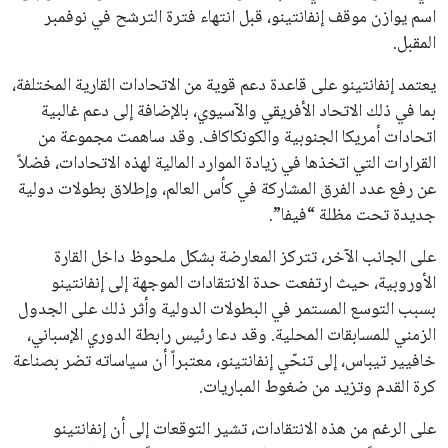
في نادي ليفربول الرياضي
عمر إبراهيم
22 يوليو 2026
تحقق من قهوتك المغشوشة 7 علامات تدل
على جودتها قبل أول رشفة
خالد فؤاد
18 يوليو 2026
القائمة البريدية
انضم إلى قائمة المشتركين لدينا لتحصل على أحدث الأخبار، التحديثات
والعروض الخاصة مباشرة في صندوق بريدك
اشتراك
جميع الحقوق محفوظة لموقعنا ايوا مصر