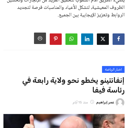
جديدة تحت مظلة “فيفا”.
على الجانب الآخر، تتركز المعارضة بشكل ملحوظ داخل القارة
الأوروبية، حيث ارتفعت حدة الانتقادات الموجهة إلى إنفانتينو
بسبب التوسع المستمر في البطولات الدولية وأثر ذلك على الجدول
الزمني للمسابقات المحلية. وقد دعا رئيس رابطة الدوري الإسباني،
خافيير تيباس، إلى تنحّي إنفانتينو، معتبراً أن سياساته تضر بصناعة
كرة القدم وتزيد من ضغوط المباريات.
على الرغم من هذه الانتقادات، تشير التوقعات إلى أن إنفانتينو
يمتلك فرصًا كبيرة للفوز بولاية جديدة، خصوصًا في ظل غياب
منافس قوي يتمتع بإجماع داخل الأسرة الكروية الدولية. هذا يعزز
من فرص استمراره في قيادة “فيفا” حتى عام 2031.