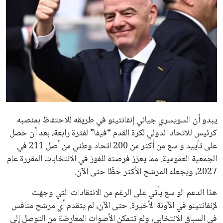
ايوا مصر
الاخبار الشائعة
إنفانتينو يخطو نحو ولاية رابعة في رئاسة فيفا
عمر إبراهيم
22 يوليو 2026
مستثمر هندي بريطاني يسعى لامتلاك حصة