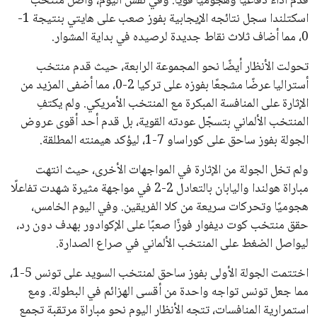
قدم أداءً دفاعيًا وهجوميًا قويًا. وفي نفس اليوم، واصل منتخب
اسكتلندا سجل نتائجه الإيجابية بفوز صعب على هايتي بنتيجة 1-
0، مما أضاف ثلاث نقاط جديدة لرصيده في بداية المشوار.
تحولت الأنظار أيضًا نحو المجموعة الرابعة، حيث قدم منتخب
أستراليا عرضًا مشجعًا بفوزه على تركيا 2-0، مما أضفى المزيد من
الإثارة على المنافسة المبكرة مع المنتخب الأمريكي. ولم يكتفِ
المنتخب الألماني بتسجّل عودته القوية، بل قدم أحد أقوى عروض
الجولة بفوز ساحق على كوراساو 7-1، ليؤكد هيمنته المطلقة.
ولم تخل الجولة من الإثارة في المواجهات الأخرى، حيث انتهت
مباراة هولندا واليابان بالتعادل 2-2 في مواجهة مثيرة شهدت تفاعلًا
هجوميًا وتحركات سريعة من كلا الفريقين. وفي اليوم الخامس،
حقق منتخب كوت ديفوار فوزًا صعبًا على الإكوادور بهدف دون رد،
ليواصل الضغط على المنتخب الألماني في صراع الصدارة.
اختتمت الجولة الأولى بفوز ساحق لمنتخب السويد على تونس 5-1،
مما جعل تونس تواجه واحدة من أقسى الهزائم في البطولة. ومع
استمرارية المنافسات، تتجه الأنظار اليوم نحو مباراة مرتقبة تجمع