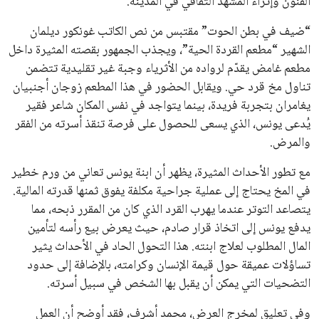
الفنون وإثراء المشهد الثقافي في المدينة.
علوم وتكنولوجيا
“ضيف في بطن الحوت” مقتبس من نص الكاتب غونكور ديلمان
الشهير “مطعم القردة الحية”، ويجذب الجمهور بقصته المثيرة داخل
المرأة والجمال
مطعم غامض يقدّم لرواده من الأثرياء وجبة غير تقليدية تتضمن
تناول مخ قرد حي. ويقابل الحضور في هذا المطعم زوجان أجنبيان
حوادث
يغامران بتجربة فريدة، بينما يتواجد في نفس المكان شاعر فقير
يُدعى يونس، الذي يسعى للحصول على فرصة تنقذ أسرته من الفقر
محافظات
والمرض.
مع تطور الأحداث المثيرة، يظهر أن ابنة يونس تعاني من ورم خطير
في المخ يحتاج إلى عملية جراحية مكلفة يفوق ثمنها قدرته المالية.
يتصاعد التوتر عندما يهرب القرد الذي كان من المقرر ذبحه، مما
يدفع يونس إلى اتخاذ قرار صادم، حيث يعرض بيع رأسه لتأمين
المال المطلوب لعلاج ابنته. هذا التحول الحاد في الأحداث يثير
تساؤلات عميقة حول قيمة الإنسان وكرامته، بالإضافة إلى حدود
التضحيات التي يمكن أن يقبل بها الشخص في سبيل أسرته.
وفي تعليق لمخرج العرض، محمد أشرف، فقد أوضح أن العمل