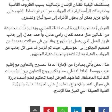
يستكشف كيفية فقدان الإنسان لإنسانيته بسبب الظروف القاسية
وضغوطات الرأسمالية. تلك الجوانب من العرض تسلط الضوء على
واقع مرير يمكن أن يحوّل الأفراد إلى سلع تُباع وتشترى.
العرض يُعد تجربة فريدة لبيت ثقافة القباري، ويتميز بأداء مجموعة
من الفنانين مثل محمد لقمان، رامي عادل، وأحمد جمال، إلى جانب
فريق العمل الذي يشمل دراماتورج وفنانين في مجالات متعددة من
تصميم الديكور إلى الموسيقى. حيث تم الإشراف على كل جانب من
الجوانب الفنية بعناية لتقديم تجربة غنية للجمهور.
هذا العمل يأتي بمبادرة من الإدارة العامة للمسرح بالتعاون مع إقليم
غرب ووسط الدلتا الثقافي، مما يعكس روح التعاون بين المؤسسات
الثقافية المختلفة. كما شهد العرض لجنة تحكيم تضم أسماء بارزة
في مجال النقد والإخراج، مما يدل على الجودة العالية والرؤية
الفنية العميقة التي تميز هذا الإنتاج.