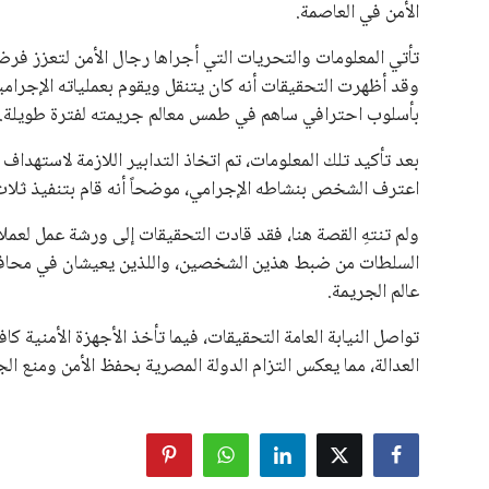
الأمن في العاصمة.
علوم وتكنولوجيا
تأتي المعلومات والتحريات التي أجراها رجال الأمن لتعزز فرض
المرأة والجمال
وقد أظهرت التحقيقات أنه كان يتنقل ويقوم بعملياته الإجرا
بأسلوب احترافي ساهم في طمس معالم جريمته لفترة طويلة.
حوادث
بعد تأكيد تلك المعلومات، تم اتخاذ التدابير اللازمة لاستهداف
اعترف الشخص بنشاطه الإجرامي، موضحاً أنه قام بتنفيذ ثلا
محافظات
ولم تنتهِ القصة هنا، فقد قادت التحقيقات إلى ورشة عمل لعمل
السلطات من ضبط هذين الشخصين، واللذين يعيشان في محافظت
عالم الجريمة.
تواصل النيابة العامة التحقيقات، فيما تأخذ الأجهزة الأمنية كاف
العدالة، مما يعكس التزام الدولة المصرية بحفظ الأمن ومنع الجر