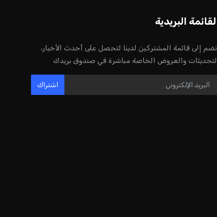
إنفانتينو يخطو نحو ولاية رابعة في رئاسة
فيفا
عمر إبراهيم
22 يوليو 2026
مستثمر هندي بريطاني يسعى لامتلاك
حصة في نادي ليفربول الرياضي
عمر إبراهيم
22 يوليو 2026
بريطانيا تعلن دعمها لاستخدام أمريكا
قواعدها العسكرية لتنفيذ ضربات ضد
إيران
كريم أشرف
22 يوليو 2026
خروج ألمانيا يشكل خطرًا على التسويق
العالمي للدوري الألماني