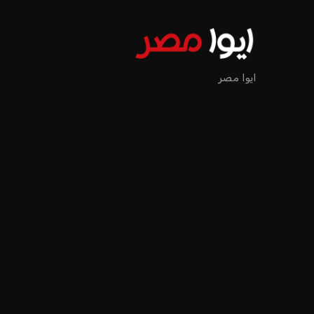
إنفانتينو يخطو نحو ولاية را
عمر إبراهيم
منذ 16 أيام