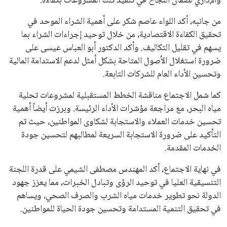
والإداري لضمان النجاح في تنفيذ تلك المشروعات بكفاءة.
من جانبه، أكد اللواء عاصم شكر على أهمية الشراء الموحد في
تحقيق الكفاءة الاقتصادية، من خلال توحيد إجراءات الشراء بما
يسهم في تقليل التكاليف. وأكد الدكتور أبو العباس عيسى على
ضرورة استغلال الأصول المتاحة بشكل أمثل لدعم الاستدامة المالية
وتحسين الأداء العام للشركات التابعة.
كما شمل الاجتماع مناقشة الخطط المستقبلية لمشروعات تحلية
مياه البحر، مع مراجعة مؤشرات الأداء الرئيسة. وبرزت أيضاً أهمية
تحسين خدمات العملاء والاستجابة لشكاوى المواطنين، حيث تم
التأكيد على ضرورة الاستجابة السريعة لمطالبهم لتحسين جودة
الخدمات المقدمة.
في نهاية الاجتماع، أكد المهندس مصطفى الشيمي على قدرة اللجنة
التنسيقية العليا في توحيد الرؤى وتبادل الخبرات، مما يعزز جهود
الدولة نحو تطوير خدمات مياه الشرب والصرف الصحي، ويساهم
في تحقيق التنمية المستدامة وتحسين جودة الحياة للمواطنين.