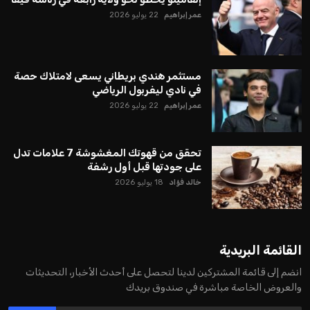
يبدو أن السويسري جياني إنفانتينو في طريقه للاحتفاظ بمنصبه
كرئيس للاتحاد الدولي لكرة القدم “فيفا” لفترة رابعة، بعد أن حصل
على تأييد واسع من أكثر من 200 اتحاد وطني من أصل 211 في
الجمعية العمومية. مما يعزز فرصته للفوز في الانتخابات المقررة عام
2027، ويجعله المرشح الأكثر حظًا حتى الآن.
هذا الدعم الواسع يأتي على الرغم من الانتقادات التي وجهت
لإنفانتينو في الآونة الأخيرة. حتى الآن، لم يتقدم أي مرشح منافس
في السباق الانتخابي، ولم تتمكن الأصوات المعارضة من التوصل إلى
اسم يوازن موقف إنفانتينو، قبل انتهاء فترة الترشح في نوفمبر
المقبل.