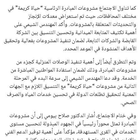
كما تناول الاجتماع مشروعات المبادرة الرئاسية “حياة كريمة” في
مختلف المحافظات، حيث تم استعراض معدلات الإنجاز
والتحديثات المتعلقة بالمشروعات. وأكد المهندس الشيمي على
أهمية تكثيف المتابعة الميدانية وتحسين التنسيق بين الشركة
القابضة والشركات التابعة، لضمان تنفيذ المشروعات بفعالية وتحقيق
الأهداف المنشودة في الموعد المحدد.
وتم التطرق أيضاً إلى أهمية تنفيذ الوصلات المنزلية كجزء من
مشروعات المبادرة، وذلك لضمان استفادة المواطنين المباشرة من
الخدمة. وقد دعا المهندس الشيمي إلى سرعة البدء في المرحلة
الثانية من مشروعات “حياة كريمة” مع التنسيق اللازم مع الجهات
المعنية لتحقيق تطلعات الدولة في تحسين خدمات المياه والصرف
الصحي.
وفي ختام الاجتماع، أشار الدكتور صلاح بيومي إلى أن مشروعات
المبادرة تمثل محوراً رئيسياً في الجهود المبذولة لتحسين مستوى
الخدمات في القرى المستهدفة، مؤكداً على أهمية توفير الدعم الفني