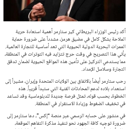
علوم وتكنولوجيا
المرأة والجمال
أكد رئيس الوزراء البريطاني كير ستارمر أهمية استعادة حرية
حوادث
الملاحة بشكل كامل في مضيق هرمز، مشدداً على ضرورة حماية
الممرات البحرية الدولية الحيوية التي تعد أساسية للتجارة العالمية.
محافظات
يأتي هذا التصريح في وقت حرج تتزايد فيه التوترات في المنطقة،
مما يستدعي التركيز على تأمين هذه المواقع الحيوية لضمان تدفق
التجارة وسلاسل الإمداد.
رحب ستارمر أيضاً بالاتفاق بين الولايات المتحدة وإيران، مشيراً إلى
استعداد بلاده لدعم المحادثات الفنية التي ستبدأ قريباً. هذه
الخطوة، بحسب قوله، تمثل فرصة جديدة للدبلوماسية وقد تساعد
في تخفيف الضغوط وزيادة الاستقرار في المنطقة.
في منشور على حسابه الرسمي عبر منصة “إكس”، دعا ستارمر إلى
ضرورة توجيه كافة الجهود نحو تنفيذ مذكرة التفاهم الموقعة،