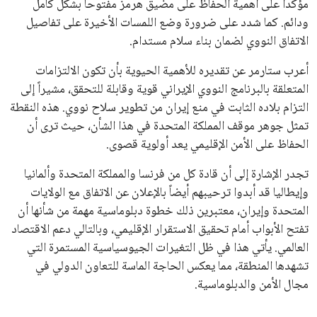
مؤكداً على أهمية الحفاظ على مضيق هرمز مفتوحاً بشكل كامل
ودائم. كما شدد على ضرورة وضع اللمسات الأخيرة على تفاصيل
الاتفاق النووي لضمان بناء سلام مستدام.
أعرب ستارمر عن تقديره للأهمية الحيوية بأن تكون الالتزامات
المتعلقة بالبرنامج النووي الإيراني قوية وقابلة للتحقق، مشيراً إلى
التزام بلاده الثابت في منع إيران من تطوير سلاح نووي. هذه النقطة
تمثل جوهر موقف المملكة المتحدة في هذا الشأن، حيث ترى أن
الحفاظ على الأمن الإقليمي يعد أولوية قصوى.
تجدر الإشارة إلى أن قادة كل من فرنسا والمملكة المتحدة وألمانيا
وإيطاليا قد أبدوا ترحيبهم أيضاً بالإعلان عن الاتفاق مع الولايات
المتحدة وإيران، معتبرين ذلك خطوة دبلوماسية مهمة من شأنها أن
تفتح الأبواب أمام تحقيق الاستقرار الإقليمي، وبالتالي دعم الاقتصاد
العالمي. يأتي هذا في ظل التغيرات الجيوسياسية المستمرة التي
تشهدها المنطقة، مما يعكس الحاجة الماسة للتعاون الدولي في
مجال الأمن والدبلوماسية.