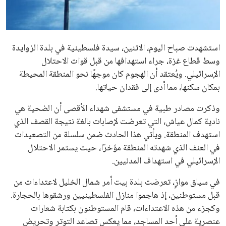
علوم وتكنولوجيا
المرأة والجمال
استشهدت صباح اليوم، الاثنين، سيدة فلسطينية في بلدة الزوايدة
وسط قطاع غزة، جراء استهدافها من قبل قوات الاحتلال
حوادث
الإسرائيلي. ويُعتقد أن الهجوم كان موجهًا نحو المنطقة المحيطة
بمكان سكنها، مما أدى إلى فقدان حياتها.
محافظات
وذكرت مصادر طبية في مستشفى شهداء الأقصى أن الضحية هي
نادية كمال عياش، التي تعرضت لإصابات بالغة نتيجة القصف الذي
استهدف المنطقة. ويأتي هذا الحادث ضمن سلسلة من التصعيدات
في العنف الذي شهدته المنطقة مؤخرًا، حيث يستمر الاحتلال
الإسرائيلي في استهداف المدنيين.
في سياق موازٍ، تعرضت بلدة بيت أمر شمال الخليل لاعتداءات من
قبل مستوطنين، إذ هاجموا منازل الفلسطينيين ورشقوها بالحجارة.
وكجزء من هذه الاعتداءات، قام المستوطنون بكتابة شعارات
عنصرية على أحد المساجد، مما يعكس تصاعد التوتر وتحريض