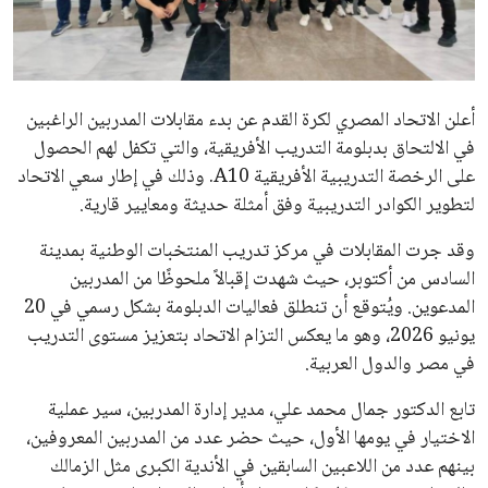
علوم وتكنولوجيا
المرأة والجمال
أعلن الاتحاد المصري لكرة القدم عن بدء مقابلات المدربين الراغبين
حوادث
في الالتحاق بدبلومة التدريب الأفريقية، والتي تكفل لهم الحصول
على الرخصة التدريبية الأفريقية A10. وذلك في إطار سعي الاتحاد
محافظات
لتطوير الكوادر التدريبية وفق أمثلة حديثة ومعايير قارية.
وقد جرت المقابلات في مركز تدريب المنتخبات الوطنية بمدينة
السادس من أكتوبر، حيث شهدت إقبالاً ملحوظًا من المدربين
المدعوين. ويُتوقع أن تنطلق فعاليات الدبلومة بشكل رسمي في 20
يونيو 2026، وهو ما يعكس التزام الاتحاد بتعزيز مستوى التدريب
في مصر والدول العربية.
تابع الدكتور جمال محمد علي، مدير إدارة المدربين، سير عملية
الاختيار في يومها الأول، حيث حضر عدد من المدربين المعروفين،
بينهم عدد من اللاعبين السابقين في الأندية الكبرى مثل الزمالك