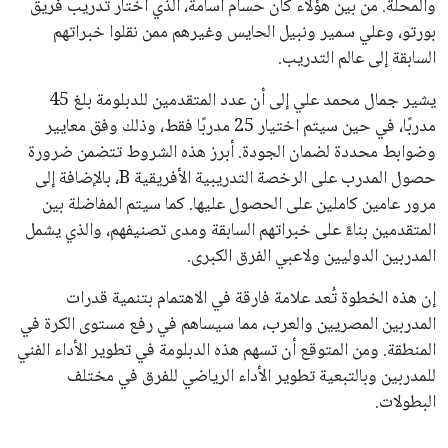
والمحلة. من بين هؤلاء كان حسام أسامة، الذي اختار تدريب فريق
بورتو، وعلي سمير ونبيل الحايس وغيرهم ممن نقلوا خبراتهم
السابقة إلى عالم التدريب.
يشير جمال محمد علي إلى أن عدد المتقدمين للدبلومة بلغ 45
مدربًا، في حين سيتم اختيار 25 مدربًا فقط، وذلك وفق معايير
وضوابط محددة لضمان الجودة. أبرز هذه الشروط تتضمن ضرورة
حصول المدرب على الرخصة التدريبية الأفريقية B، بالإضافة إلى
مرور عامين كاملين على الحصول عليها. كما سيتم المفاضلة بين
المتقدمين بناءً على خبراتهم السابقة ومدى تصنيفهم، والذي يشمل
المدربين الدوليين ولاعبي الفرق الكبرى.
إن هذه الخطوة تُعد علامة فارقة في الاهتمام بتنمية قدرات
المدربين المصريين والعرب، مما سيساهم في رفع مستوى الكرة في
المنطقة. ومن المتوقع أن تسهم هذه الدبلومة في تطوير الأداء الفني
للمدربين وبالتبعية تطوير الأداء الرياضي للفرق في مختلف
البطولات.