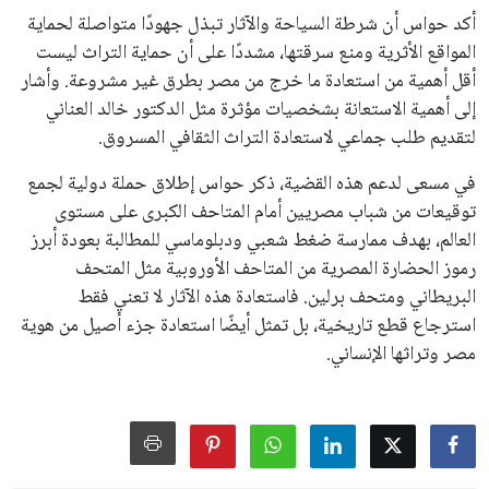
عن رفع عدد الفرق المشاركة في كأس العالم، وإطلاق بطولات دولية
جديدة تحت مظلة “فيفا”.
على الجانب الآخر، تتركز المعارضة بشكل ملحوظ داخل القارة
الأوروبية، حيث ارتفعت حدة الانتقادات الموجهة إلى إنفانتينو
بسبب التوسع المستمر في البطولات الدولية وأثر ذلك على الجدول
الزمني للمسابقات المحلية. وقد دعا رئيس رابطة الدوري الإسباني،
خافيير تيباس، إلى تنحّي إنفانتينو، معتبراً أن سياساته تضر بصناعة
كرة القدم وتزيد من ضغوط المباريات.
على الرغم من هذه الانتقادات، تشير التوقعات إلى أن إنفانتينو
يمتلك فرصًا كبيرة للفوز بولاية جديدة، خصوصًا في ظل غياب
منافس قوي يتمتع بإجماع داخل الأسرة الكروية الدولية. هذا يعزز
من فرص استمراره في قيادة “فيفا” حتى عام 2031.