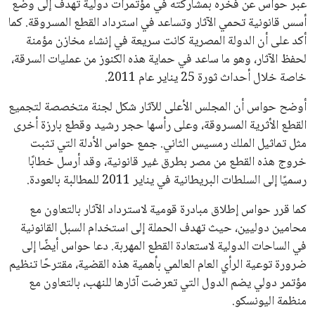
يبدو أن السويسري جياني إنفانتينو في طريقه للاحتفاظ بمنصبه
كرئيس للاتحاد الدولي لكرة القدم “فيفا” لفترة رابعة، بعد أن حصل
على تأييد واسع من أكثر من 200 اتحاد وطني من أصل 211 في
الجمعية العمومية. مما يعزز فرصته للفوز في الانتخابات المقررة عام
2027، ويجعله المرشح الأكثر حظًا حتى الآن.
هذا الدعم الواسع يأتي على الرغم من الانتقادات التي وجهت
لإنفانتينو في الآونة الأخيرة. حتى الآن، لم يتقدم أي مرشح منافس
في السباق الانتخابي، ولم تتمكن الأصوات المعارضة من التوصل إلى
اسم يوازن موقف إنفانتينو، قبل انتهاء فترة الترشح في نوفمبر
المقبل.
يعتمد إنفانتينو على قاعدة دعم قوية من الاتحادات القارية المختلفة،
بما في ذلك الاتحاد الأفريقي والآسيوي، بالإضافة إلى دعم غالبية
اتحادات أمريكا الجنوبية والكونكاكاف. وقد ساهمت مجموعة من
القرارات التي اتخذها في زيادة الموارد المالية لهذه الاتحادات، فضلاً