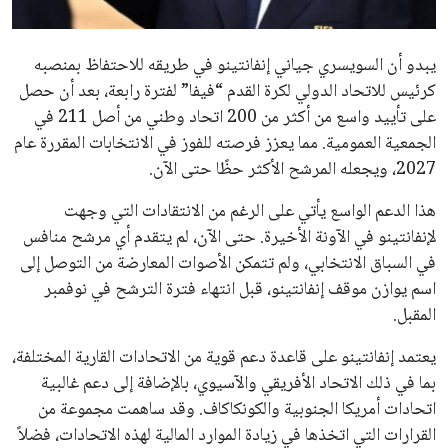
مستثمر هندي بريطاني يسعى لامتلاك حصة
في نادي ليفربول الرياضي
عمر إبراهيم
22 يوليو 2026
تحقق من قهوتك المغشوشة 7 علامات تدل
على جودتها قبل أول رشفة
خالد فؤاد
18 يوليو 2026
القائمة البريدية
انضم إلى قائمة المشتركين لدينا لتحصل على أحدث الأخبار، التحديثات
والعروض الخاصة مباشرة في صندوق بريدك
اشتراك