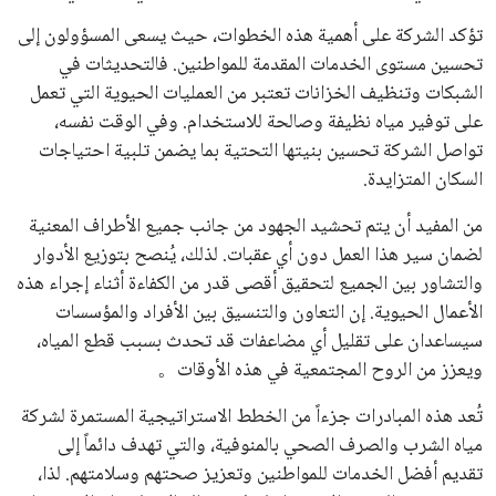
تؤكد الشركة على أهمية هذه الخطوات، حيث يسعى المسؤولون إلى
تحسين مستوى الخدمات المقدمة للمواطنين. فالتحديثات في
الشبكات وتنظيف الخزانات تعتبر من العمليات الحيوية التي تعمل
على توفير مياه نظيفة وصالحة للاستخدام. وفي الوقت نفسه،
تواصل الشركة تحسين بنيتها التحتية بما يضمن تلبية احتياجات
السكان المتزايدة.
من المفيد أن يتم تحشيد الجهود من جانب جميع الأطراف المعنية
لضمان سير هذا العمل دون أي عقبات. لذلك، يُنصح بتوزيع الأدوار
والتشاور بين الجميع لتحقيق أقصى قدر من الكفاءة أثناء إجراء هذه
الأعمال الحيوية. إن التعاون والتنسيق بين الأفراد والمؤسسات
سيساعدان على تقليل أي مضاعفات قد تحدث بسبب قطع المياه،
ويعزز من الروح المجتمعية في هذه الأوقات。
تُعد هذه المبادرات جزءاً من الخطط الاستراتيجية المستمرة لشركة
مياه الشرب والصرف الصحي بالمنوفية، والتي تهدف دائماً إلى
تقديم أفضل الخدمات للمواطنين وتعزيز صحتهم وسلامتهم. لذا،