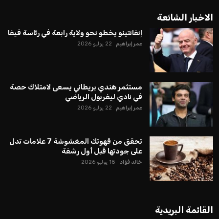
الاخبار الشائعة
إنفانتينو يخطو نحو ولاية رابعة في رئاسة فيفا
عمر إبراهيم
22 يوليو 2026
مستثمر هندي بريطاني يسعى لامتلاك حصة
في نادي ليفربول الرياضي
عمر إبراهيم
22 يوليو 2026
تحقق من قهوتك المغشوشة 7 علامات تدل
على جودتها قبل أول رشفة
خالد فؤاد
18 يوليو 2026
القائمة البريدية