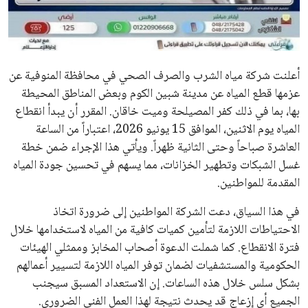
علوم وتكنولوجيا
المرأة والجمال
أعلنت شركة مياه الشرب والصرف الصحي في محافظة المنوفية عن
حوادث
عزمها قطع المياه عن مدينة شبين الكوم وبعض المناطق المحيطة
بها، بما في ذلك كفر المصيلحة وميت خاقان. المقرر أن يبدأ انقطاع
محافظات
المياه يوم الاثنين، الموافق 15 يونيو 2026، اعتباراً من الساعة
العاشرة صباحاً وحتى الثانية ظهراً. ويأتي هذا الإجراء ضمن خطة
غسل الشبكات وتطهير الخزانات، مما يسهم في تحسين جودة المياه
المقدمة للمواطنين.
في هذا السياق، دعت الشركة المواطنين إلى ضرورة اتخاذ
الاحتياطات اللازمة لتأمين كميات كافية من المياه لاستخدامها خلال
فترة الانقطاع. كما شملت الدعوة أصحاب المخابز وممثلي الهيئات
الحكومية والمستشفيات لضمان توفر المياه اللازمة لتسيير أعمالهم
بشكل سلس خلال هذه الساعات. إن الاستعداد المسبق سيجنب
الجميع أي إزعاج قد يحدث نتيجة لهذا العمل الفني الضروري.