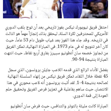
علوم وتكنولوجيا
المرأة والجمال
احتفل فريق نيويورك نيكس بفوز تاريخي بعد أن توج بلقب الدوري
حوادث
الأمريكي للمحترفين لكرة السلة، ليحقق بذلك إنجازاً مهماً هو الثالث
في تاريخه. وقد جاء هذا الفوز بعد غياب طويل دام 53 عاماً، حيث
محافظات
كان آخر تتويج له في عام 1973. في المباراة النهائية، تمكن الفريق
من تجاوز خصمه سان أنطونيو سبيرز بفارق أربع نقاط، حيث انتهت
المباراة بنتيجة 94-90.
بفضل الأداء الرائع الذي قدمه اللاعب جايلن برونسون، الذي سجل
45 نقطة خلال اللقاء، تمكن فريق نيكس من إنهاء السلسلة النهائية
لصالحه بنتيجة 4-1. لقد أثبت برونسون أنه لاعب محوري في هذا
الانتصار، حيث ساهم بفاعلية في تعزيز فرص الفريق وتحقيق حلم
العودة إلى قمة الدوري.
المباراة كانت مليئة بالتوتر والتنافس، حيث فرض سان أنطونيو