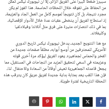
سبيرز ضغطاً كبيراً على الفريق الزائر، إلا أن نيويورك نيكس تمكن
من الحفاظ على تفوقه خلال اللحظات الحاسمة. هذا الفوز لم يكن
مجرد نتيجة، بل كان تتويجاً لموسم كامل من العمل الجاد والعزيمة،
إذ استطاع الفريق أن يتخطى عقبات عدة خلال الأدوار الإقصائية،
بما في ذلك انتصارات مثيرة على فرق مثل أتلانتا وفيلادلفيا
وكليفلاند.
مع هذا التتويج الجديد، يدخل نيويورك نيكس تاريخ الدوري
الأمريكي للمحترفين من أوسع أبوابه، مطلقاً صفحات جديدة من
الفخر والحماس لجماهيره. يعود الفريق ليؤكد مرة أخرى قوته
وعزيمته في السعي لتحقيق المزيد من النجاحات في المستقبل، مما
يجعل قاعدته الجماهيرية تعيش أوقاتاً من السعادة والاحتفال. لذا،
فإن هذا اللقب يعد بمثابة بداية جديدة لفريق عريق كان يترقب هذه
اللحظة التاريخية لفترة طويلة.