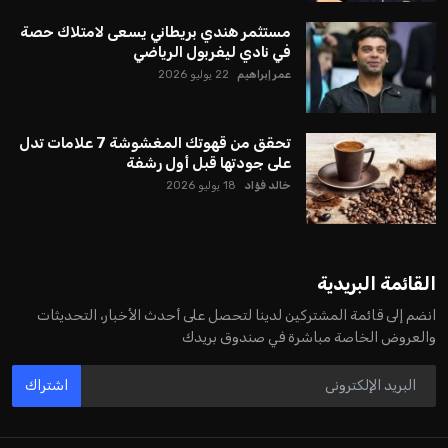
يبدو أن السويسري جياني إنفانتينو في طريقه للاحتفاظ بمنصبه
كرئيس للاتحاد الدولي لكرة القدم “فيفا” لفترة رابعة، بعد أن حصل
على تأييد واسع من أكثر من 200 اتحاد وطني من أصل 211 في
الجمعية العمومية. مما يعزز فرصته للفوز في الانتخابات المقررة عام
2027، ويجعله المرشح الأكثر حظًا حتى الآن.
هذا الدعم الواسع يأتي على الرغم من الانتقادات التي وجهت
لإنفانتينو في الآونة الأخيرة. حتى الآن، لم يتقدم أي مرشح منافس
في السباق الانتخابي، ولم تتمكن الأصوات المعارضة من التوصل إلى
اسم يوازن موقف إنفانتينو، قبل انتهاء فترة الترشح في نوفمبر
المقبل.
يعتمد إنفانتينو على قاعدة دعم قوية من الاتحادات القارية المختلفة،
بما في ذلك الاتحاد الأفريقي والآسيوي، بالإضافة إلى دعم غالبية