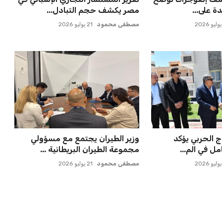
يًا
كريم أديمي الجديدة
عمر إبراهيم
22 يوليو 2026
كل خطرًا على
ميسي يعود إلى مسقط رأسه في
للدوري الأل...
روساريو للاسترخاء بعد الهزيم...
عمر إبراهيم
21 يوليو 2026