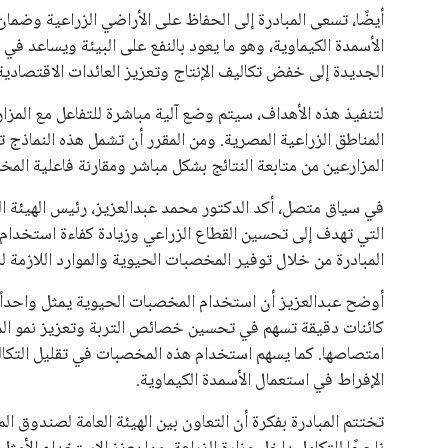
يبدو أن السويسري جياني إنفانتينو في طريقه للاحتفاظ بمنصبه
المقررة عام 2027، ويجعله المرشح الأكثر حظًا حتى الآن.
هذا الدعم الواسع يأتي على الرغم من الانتقادات التي وجهت لإ
في السباق الانتخابي، ولم تتمكن الأصوات المعارضة من التوصل
نوفمبر المقبل.
يعتمد إنفانتينو على قاعدة دعم قوية من الاتحادات القارية المخ
غالبية اتحادات أمريكا الجنوبية والكونكاكاف. وقد ساهمت مجمو
الاتحادات، فضلاً عن رفع عدد الفرق المشاركة في كأس العالم
على الجانب الآخر، تتركز المعارضة بشكل ملحوظ داخل القارة ا
بسبب التوسع المستمر في البطولات الدولية وأثر ذلك على الج
الإسباني، خافيير تيباس، إلى تنحّي إنفانتينو، معتبراً أن سي