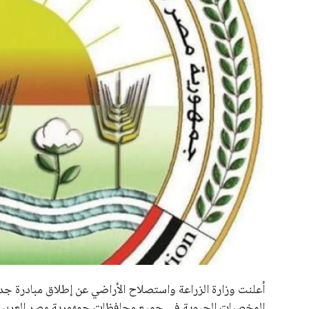
ألمانيا وأذربيجان تعززان شراكة
وزير الدولة للإنت
علوم وتكنولوجيا
استراتيجية في إمدادات ال...
أهمية وضع العام
مصطفى محمود
21 يوليو 2026
مصطفى محمود
21 يوليو 2026
المرأة والجمال
حوادث
محافظات
الرئيسية
اخبار الرياضة
إنفانتينو يخطو نحو ولاية رابعة في رئاسة فيفا
اخبار الرياضة
إنفانتينو يخطو نحو ولاية را
عمر إبراهيم
منذ 17 أيام