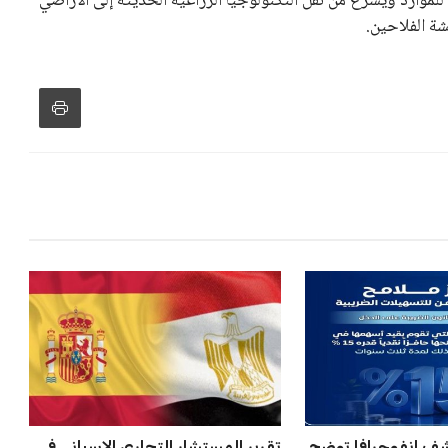
و يمتلك فرصًا كبيرة للفوز بولاية جديدة، خصوصًا في ظل غياب
زز من فرص استمراره في قيادة “فيفا” حتى عام 2031.
ن جديد والمغرب
برشلونة يخطط للإعلان عن صفقة