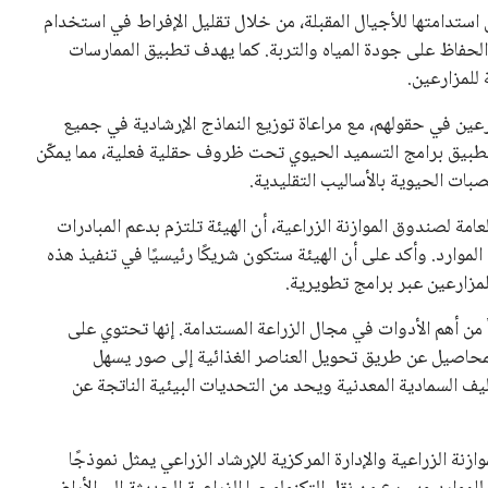
 كرئيس للاتحاد الدولي لكرة القدم “فيفا” لفترة رابعة، بعد أن
حصل على تأييد واسع من أكثر من 200 اتحاد وطني من أصل 211 في الجمعية العمومية. مما يعزز فرصته للفوز في الانتخابات
نفانتينو في الآونة الأخيرة. حتى الآن، لم يتقدم أي مرشح منافس
 إلى اسم يوازن موقف إنفانتينو، قبل انتهاء فترة الترشح في
تلفة، بما في ذلك الاتحاد الأفريقي والآسيوي، بالإضافة إلى دعم
عة من القرارات التي اتخذها في زيادة الموارد المالية لهذه
، وإطلاق بطولات دولية جديدة تحت مظلة “فيفا”.
لأوروبية، حيث ارتفعت حدة الانتقادات الموجهة إلى إنفانتينو
دول الزمني للمسابقات المحلية. وقد دعا رئيس رابطة الدوري
اساته تضر بصناعة كرة القدم وتزيد من ضغوط المباريات.