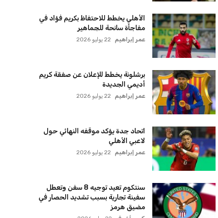
مستثمر هندي بريطاني يسعى لامتلاك
حصة في نادي ليفربول الرياضي
عمر إبراهيم
22 يوليو 2026
بريطانيا تعلن دعمها لاستخدام أمريكا
قواعدها العسكرية لتنفيذ ضربات ضد
إيران
كريم أشرف
22 يوليو 2026
خروج ألمانيا يشكل خطرًا على التسويق
العالمي للدوري الألماني
عمر إبراهيم
22 يوليو 2026
يويفا يفرض عقوبات على سيسكا صوفيا
بسبب التحية النازية في المباريات
الأوروبية